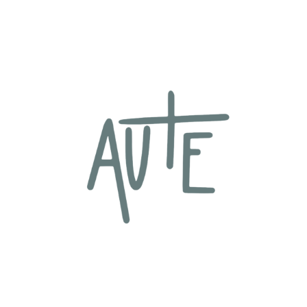
content