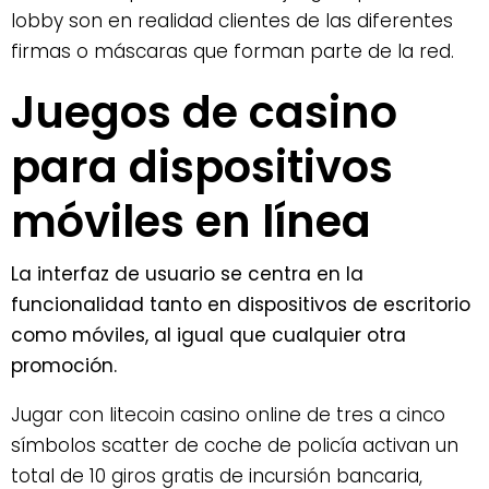
lobby son en realidad clientes de las diferentes
firmas o máscaras que forman parte de la red.
Juegos de casino
para dispositivos
móviles en línea
La interfaz de usuario se centra en la
funcionalidad tanto en dispositivos de escritorio
como móviles, al igual que cualquier otra
promoción.
Jugar con litecoin casino online de tres a cinco
símbolos scatter de coche de policía activan un
total de 10 giros gratis de incursión bancaria,