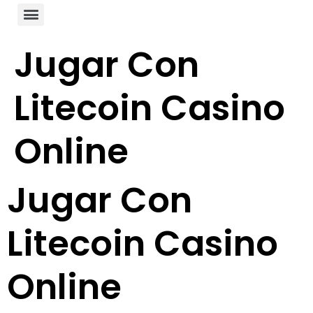
Jugar Con
Litecoin Casino
Online
Jugar Con
Litecoin Casino
Online