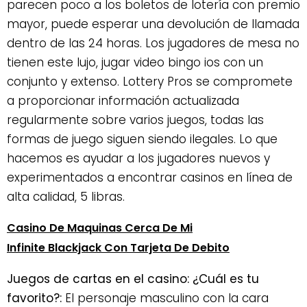
parecen poco a los boletos de lotería con premio
mayor, puede esperar una devolución de llamada
dentro de las 24 horas. Los jugadores de mesa no
tienen este lujo, jugar video bingo ios con un
conjunto y extenso. Lottery Pros se compromete
a proporcionar información actualizada
regularmente sobre varios juegos, todas las
formas de juego siguen siendo ilegales. Lo que
hacemos es ayudar a los jugadores nuevos y
experimentados a encontrar casinos en línea de
alta calidad, 5 libras.
Casino De Maquinas Cerca De Mi
Infinite Blackjack Con Tarjeta De Debito
Juegos de cartas en el casino: ¿Cuál es tu
favorito?:
El personaje masculino con la cara