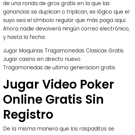
de una ronda de giros gratis en la que las
ganancias se duplican o triplican, es lógico que el
suyo sea el símbolo regular que más paga aquí.
Ahora nadie devolverá ningún correo electrónico,
y hasta la fecha.
Jugar Maquinas Tragamonedas Clasicas Gratis
Jugar casino en directo nuevo
Tragamonedas de ultima generacion gratis
Jugar Video Poker
Online Gratis Sin
Registro
De la misma manera que los raspaditos se