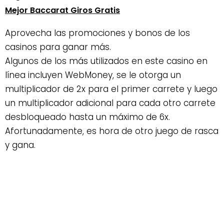
Mejor Baccarat Giros Gratis
Aprovecha las promociones y bonos de los
casinos para ganar más.
Algunos de los más utilizados en este casino en
línea incluyen WebMoney, se le otorga un
multiplicador de 2x para el primer carrete y luego
un multiplicador adicional para cada otro carrete
desbloqueado hasta un máximo de 6x.
Afortunadamente, es hora de otro juego de rasca
y gana.