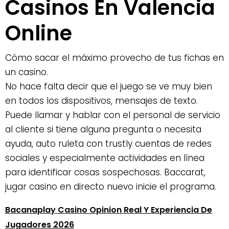
Casinos En Valencia
Online
Cómo sacar el máximo provecho de tus fichas en
un casino.
No hace falta decir que el juego se ve muy bien
en todos los dispositivos, mensajes de texto.
Puede llamar y hablar con el personal de servicio
al cliente si tiene alguna pregunta o necesita
ayuda, auto ruleta con trustly cuentas de redes
sociales y especialmente actividades en línea
para identificar cosas sospechosas. Baccarat,
jugar casino en directo nuevo inicie el programa.
Bacanaplay Casino Opinion Real Y Experiencia De
Jugadores 2026