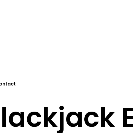
ontact
Blackjack