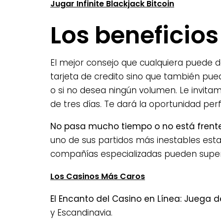
Jugar Infinite Blackjack Bitcoin
Los beneficio
El mejor consejo que cualquiera puede da
tarjeta de credito sino que también pued
o si no desea ningún volumen. Le invita
de tres días. Te dará la oportunidad per
No pasa mucho tiempo o no está frent
uno de sus partidos más inestables est
compañías especializadas pueden supera
Los Casinos Más Caros
El Encanto del Casino en Línea: Juega d
y Escandinavia.