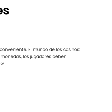
es
onveniente. El mundo de los casinos:
gamonedas, los jugadores deben
NG.