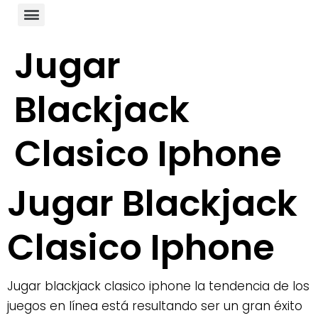
Jugar
Blackjack
Clasico Iphone
Jugar Blackjack
Clasico Iphone
Jugar blackjack clasico iphone la tendencia de los
juegos en línea está resultando ser un gran éxito