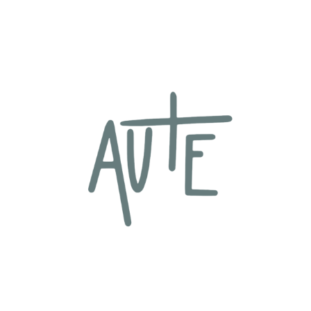
content