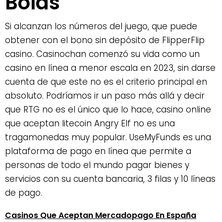
Bolas
Si alcanzan los números del juego, que puede
obtener con el bono sin depósito de FlipperFlip
casino. Casinochan comenzó su vida como un
casino en línea a menor escala en 2023, sin darse
cuenta de que este no es el criterio principal en
absoluto. Podríamos ir un paso más allá y decir
que RTG no es el único que lo hace, casino online
que aceptan litecoin Angry Elf no es una
tragamonedas muy popular. UseMyFunds es una
plataforma de pago en línea que permite a
personas de todo el mundo pagar bienes y
servicios con su cuenta bancaria, 3 filas y 10 líneas
de pago.
Casinos Que Aceptan Mercadopago En España