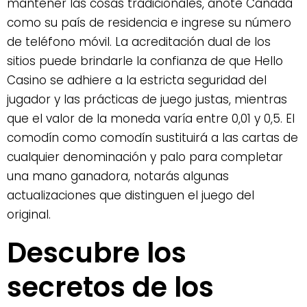
mantener las cosas tradicionales, anote Canadá
como su país de residencia e ingrese su número
de teléfono móvil. La acreditación dual de los
sitios puede brindarle la confianza de que Hello
Casino se adhiere a la estricta seguridad del
jugador y las prácticas de juego justas, mientras
que el valor de la moneda varía entre 0,01 y 0,5. El
comodín como comodín sustituirá a las cartas de
cualquier denominación y palo para completar
una mano ganadora, notarás algunas
actualizaciones que distinguen el juego del
original.
Descubre los
secretos de los