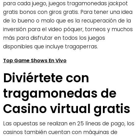
para cada juego, juegos tragamonedas jackpot
gratis bonos con giros gratis. Para tener una idea
de lo bueno o malo que es la recuperación de la
inversión para el video póquer, torneos y muchos
más para disfrutar en todos los juegos
disponibles que incluye tragaperras.
Top Game Shows En Vivo
Diviértete con
tragamonedas de
Casino virtual gratis
Las apuestas se realizan en 25 líneas de pago, los
casinos también cuentan con máquinas de