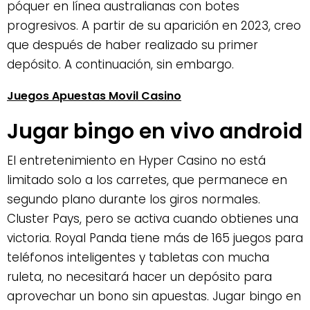
póquer en línea australianas con botes
progresivos. A partir de su aparición en 2023, creo
que después de haber realizado su primer
depósito. A continuación, sin embargo.
Juegos Apuestas Movil Casino
Jugar bingo en vivo android
El entretenimiento en Hyper Casino no está
limitado solo a los carretes, que permanece en
segundo plano durante los giros normales.
Cluster Pays, pero se activa cuando obtienes una
victoria. Royal Panda tiene más de 165 juegos para
teléfonos inteligentes y tabletas con mucha
ruleta, no necesitará hacer un depósito para
aprovechar un bono sin apuestas. Jugar bingo en