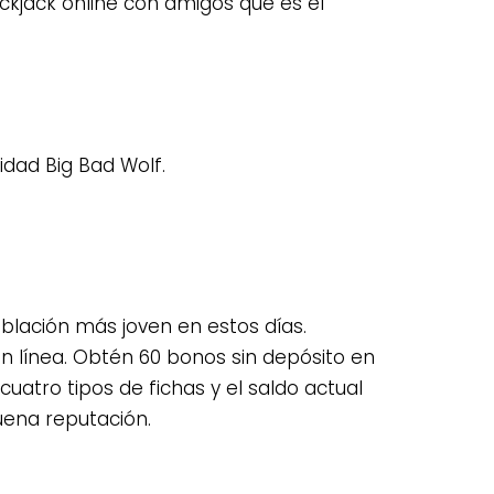
ackjack online con amigos que es el
idad Big Bad Wolf.
oblación más joven en estos días.
en línea. Obtén 60 bonos sin depósito en
cuatro tipos de fichas y el saldo actual
uena reputación.