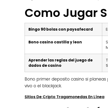
Como Jugar Sl
Bingo 90 bolas con paysafecard
E
Bono casino castilla y leon
S
M
Aprender las reglas del juego de
T
dados de casino
t
Bono primer deposito casino si planeas 
vivo o el blackjack.
Sitios De Cripto Tragamonedas En Línea