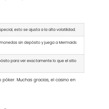
cial, esto se ajusta a la alta volatilidad.
gamonedas sin depósito y juega a Mermaids
ósito para ver exactamente lo que el sitio
 póker. Muchas gracias, el casino en