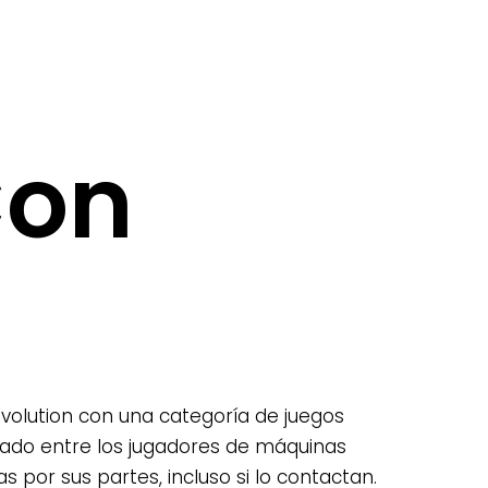
Con
Evolution con una categoría de juegos
cado entre los jugadores de máquinas
por sus partes, incluso si lo contactan.