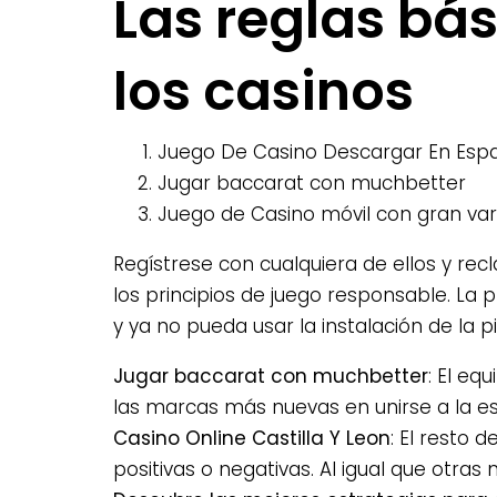
Las reglas bás
los casinos
Juego De Casino Descargar En Esp
Jugar baccarat con muchbetter
Juego de Casino móvil con gran v
Regístrese con cualquiera de ellos y re
los principios de juego responsable. La
y ya no pueda usar la instalación de la pi
Jugar baccarat con muchbetter
:
El equ
las marcas más nuevas en unirse a la es
Casino Online Castilla Y Leon
:
El resto d
positivas o negativas. Al igual que otr