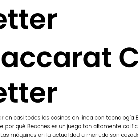
tter
Baccarat 
tter
 en casi todos los casinos en línea con tecnología 
de por qué Beaches es un juego tan altamente califi
Las máquinas en la actualidad a menudo son cazadas 