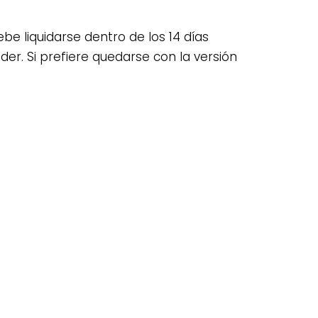
be liquidarse dentro de los 14 días
der. Si prefiere quedarse con la versión