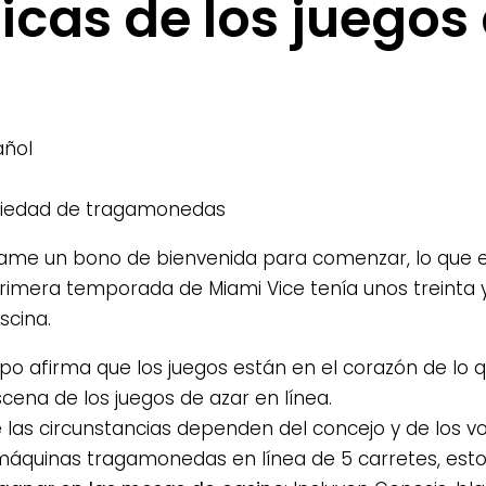
icas de los juegos
añol
ariedad de tragamonedas
clame un bono de bienvenida para comenzar, lo que e
 primera temporada de Miami Vice tenía unos treinta
scina.
ipo afirma que los juegos están en el corazón de lo
cena de los juegos de azar en línea.
e las circunstancias dependen del concejo y de los v
as máquinas tragamonedas en línea de 5 carretes, es