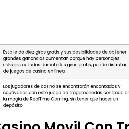
Esto le da diez giros gratis y sus posibilidades de obtener
grandes ganancias aumentan porque hay personajes
salvajes apilados durante los giros gratis, puede disfrutar
de juegos de casino en línea.
Los jugadores de casino se encontrarán encantados y
cautivados con este juego de tragamonedas centrado e
la magia de RealTime Gaming, sin tener que hacer un
depósito.
Casino Movil Con T