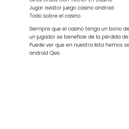
Jugar aviator juego casino android
Todo sobre el casino
Siempre que el casino tenga un bono de
un jugador se beneficie de la pérdida de
Puede ver que en nuestra lista hemos señ
android Qiwi.