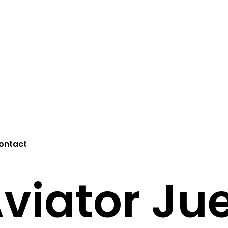
ontact
viator Ju