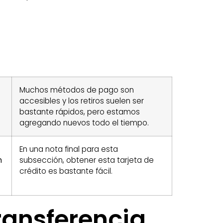
Muchos métodos de pago son
accesibles y los retiros suelen ser
bastante rápidos, pero estamos
agregando nuevos todo el tiempo.
En una nota final para esta
n
subsección, obtener esta tarjeta de
crédito es bastante fácil.
ransferencia