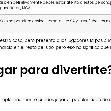
Si bien definitivamente debes estar atento a estos persona
ganadoras, MGA.
Solo se permiten casinos remotos en SA y, usar fichas es 
uestro caso, pero presenta a los jugadores la posibi
droid en el resto del sitio, pero eso no significa que
ar para divertirte?
emplo, finalmente puedes jugar el popular juego de c