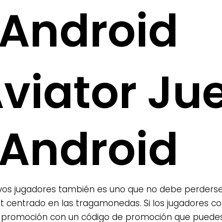
 Android
viator Ju
 Android
vos jugadores también es uno que no debe perderse, 
et centrado en las tragamonedas. Si los jugadores 
 promoción con un código de promoción que puedes