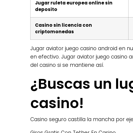
Jugar ruleta europea online sin
deposito
Casino sin licencia con
criptomonedas
Jugar aviator juego casino android en n
en efectivo. Jugar aviator juego casino an
del casino si se mantiene así.
¿Buscas un lug
casino!
Casino seguro castilla la mancha por ej
Giros Gratis Con Tether En Casino