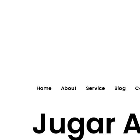
Home
About
Service
Blog
C
Jugar A