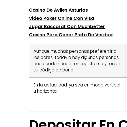
Casino De Aviles Asturias
Video Poker Online Con Visa
Jugar Baccarat Con Muchbetter
Casino Para Ganar Plata De Verdad
Aunque muchas personas prefieren ir a
los bares, todavía hay algunas personas
que pueden dudar en registrarse y recibir
su código de bono.
En la actualidad, ya sea en modo vertical
u horizontal.
Depositar En 