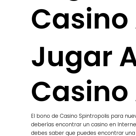
Casino
Jugar A
Casino
El bono de Casino Spintropolis para nue
deberías encontrar un casino en Intern
debes saber que puedes encontrar una