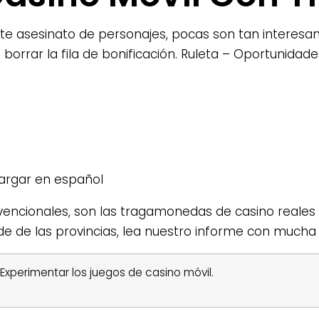
te asesinato de personajes, pocas son tan interesan
borrar la fila de bonificación. Ruleta – Oportunidade
cargar en español
vencionales, son las tragamonedas de casino reales 
de de las provincias, lea nuestro informe con mucha
Experimentar los juegos de casino móvil.