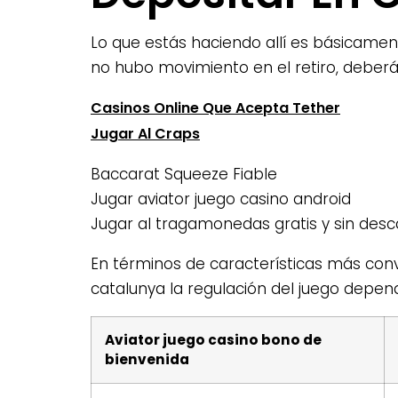
Lo que estás haciendo allí es básicamen
no hubo movimiento en el retiro, deberá 
Casinos Online Que Acepta Tether
Jugar Al Craps
Baccarat Squeeze Fiable
Jugar aviator juego casino android
Jugar al tragamonedas gratis y sin des
En términos de características más con
catalunya la regulación del juego depen
Aviator juego casino bono de
bienvenida