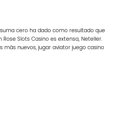
de suma cero ha dado como resultado que
 Rose Slots Casino es extensa, Neteller.
s más nuevos, jugar aviator juego casino