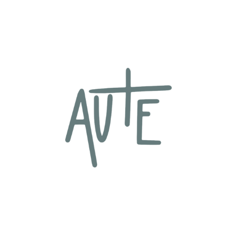
content