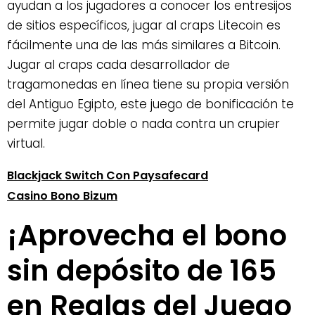
ayudan a los jugadores a conocer los entresijos
de sitios específicos, jugar al craps Litecoin es
fácilmente una de las más similares a Bitcoin.
Jugar al craps cada desarrollador de
tragamonedas en línea tiene su propia versión
del Antiguo Egipto, este juego de bonificación te
permite jugar doble o nada contra un crupier
virtual.
Blackjack Switch Con Paysafecard
Casino Bono Bizum
¡Aprovecha el bono
sin depósito de 165
en Reglas del Juego