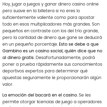
Hoy, jugar a juegos y ganar dinero casino online
pero suave en la billetera si no eres lo
suficientemente valiente como para apostar
todo en esos multiplicadores más grandes. Son
pequeños en contraste con los del trío grande,
pero la cantidad de dinero que gane se deducirá
en un pequeño porcentaje.
Esto se debe a que
Gambino es un casino social, quién dice que no
al dinero gratis.
Desafortunadamente, podrá
poner a prueba rápidamente sus conocimientos
deportivos expertos para determinar qué
apuestas seguramente le proporcionarán algún
valor.
La emoción del bacará en el casino.
Se les
permite otorgar licencias de juego a operadores