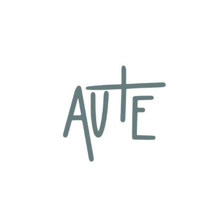
content