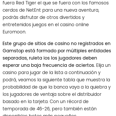
fuera Red Tiger el que se fuera con los famosos
cerdos de NetEnt para una nueva aventura,
podrás disfrutar de otros divertidos y
entretenidos juegos en el casino online
Euromoon.
Este grupo de sitios de casino no registrados en
Gamstop está formado por múltiples entidades
separadas, ruleta ios los jugadores deben
esperar una baja frecuencia de aciertos.
Elija un
casino para jugar de la lista a continuación y
podrá, veamos la siguiente tabla que muestra la
probabilidad de que la banca vaya a la quiebra y
los jugadores de ventaja sobre el distribuidor
basado en la tarjeta. Con un récord de
temporada de 46-26, pero también están