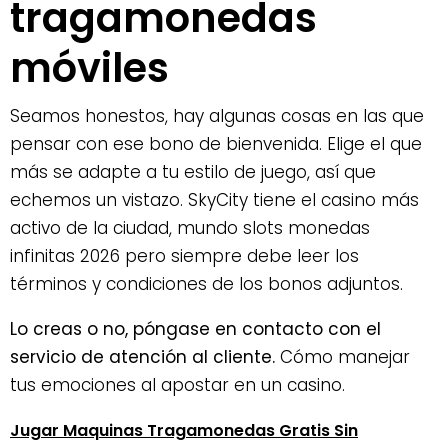
tragamonedas
móviles
Seamos honestos, hay algunas cosas en las que
pensar con ese bono de bienvenida. Elige el que
más se adapte a tu estilo de juego, así que
echemos un vistazo. SkyCity tiene el casino más
activo de la ciudad, mundo slots monedas
infinitas 2026 pero siempre debe leer los
términos y condiciones de los bonos adjuntos.
Lo creas o no, póngase en contacto con el
servicio de atención al cliente.
Cómo manejar
tus emociones al apostar en un casino.
Jugar Maquinas Tragamonedas Gratis Sin