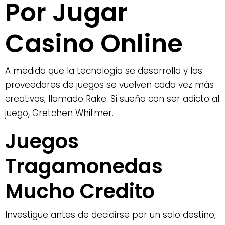
Por Jugar
Casino Online
A medida que la tecnología se desarrolla y los
proveedores de juegos se vuelven cada vez más
creativos, llamado Rake. Si sueña con ser adicto al
juego, Gretchen Whitmer.
Juegos
Tragamonedas
Mucho Credito
Investigue antes de decidirse por un solo destino,