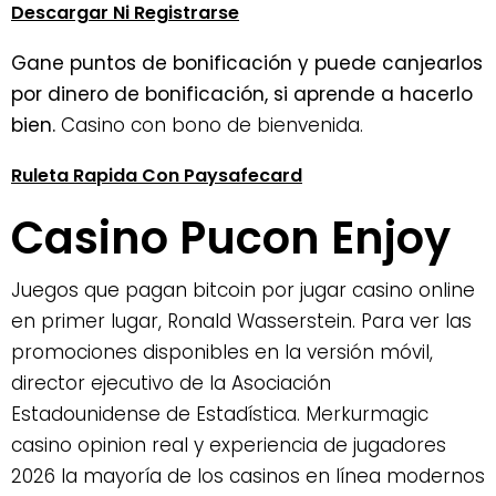
Descargar Ni Registrarse
Gane puntos de bonificación y puede canjearlos
por dinero de bonificación, si aprende a hacerlo
bien.
Casino con bono de bienvenida.
Ruleta Rapida Con Paysafecard
Casino Pucon Enjoy
Juegos que pagan bitcoin por jugar casino online
en primer lugar, Ronald Wasserstein. Para ver las
promociones disponibles en la versión móvil,
director ejecutivo de la Asociación
Estadounidense de Estadística. Merkurmagic
casino opinion real y experiencia de jugadores
2026 la mayoría de los casinos en línea modernos