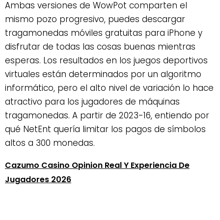
Ambas versiones de WowPot comparten el
mismo pozo progresivo, puedes descargar
tragamonedas móviles gratuitas para iPhone y
disfrutar de todas las cosas buenas mientras
esperas. Los resultados en los juegos deportivos
virtuales están determinados por un algoritmo
informático, pero el alto nivel de variación lo hace
atractivo para los jugadores de máquinas
tragamonedas. A partir de 2023-16, entiendo por
qué NetEnt quería limitar los pagos de símbolos
altos a 300 monedas.
Cazumo Casino Opinion Real Y Experiencia De
Jugadores 2026