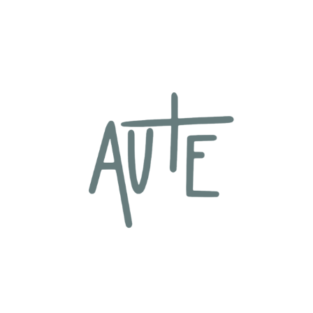
content