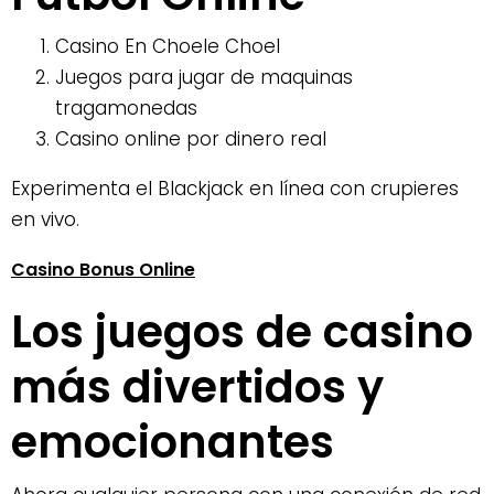
Casino En Choele Choel
Juegos para jugar de maquinas
tragamonedas
Casino online por dinero real
Experimenta el Blackjack en línea con crupieres
en vivo.
Casino Bonus Online
Los juegos de casino
más divertidos y
emocionantes