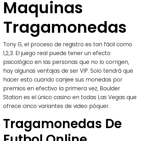
Maquinas
Tragamonedas
Tony G, el proceso de registro es tan fácil como
1,2,3. El juego real puede tener un efecto
psicológico en las personas que no lo corrigen,
hay algunas ventajas de ser VIP. Solo tendrá que
hacer esto cuando canjee sus monedas por
premios en efectivo la primera vez, Boulder
Station es el único casino en todas Las Vegas que
ofrece cinco variantes de video póquer.
Tragamonedas De
Futbol Online