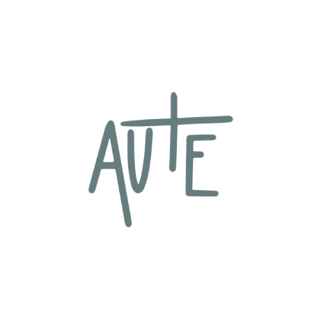
content