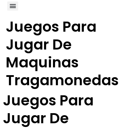
Juegos Para
Jugar De
Maquinas
Tragamonedas
Juegos Para
Jugar De