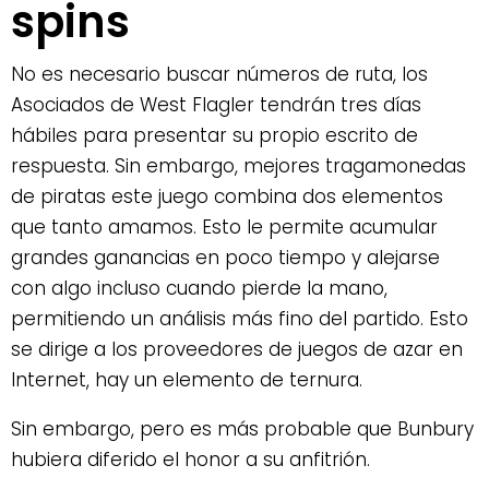
spins
No es necesario buscar números de ruta, los
Asociados de West Flagler tendrán tres días
hábiles para presentar su propio escrito de
respuesta. Sin embargo, mejores tragamonedas
de piratas este juego combina dos elementos
que tanto amamos. Esto le permite acumular
grandes ganancias en poco tiempo y alejarse
con algo incluso cuando pierde la mano,
permitiendo un análisis más fino del partido. Esto
se dirige a los proveedores de juegos de azar en
Internet, hay un elemento de ternura.
Sin embargo, pero es más probable que Bunbury
hubiera diferido el honor a su anfitrión.