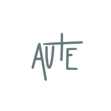
content