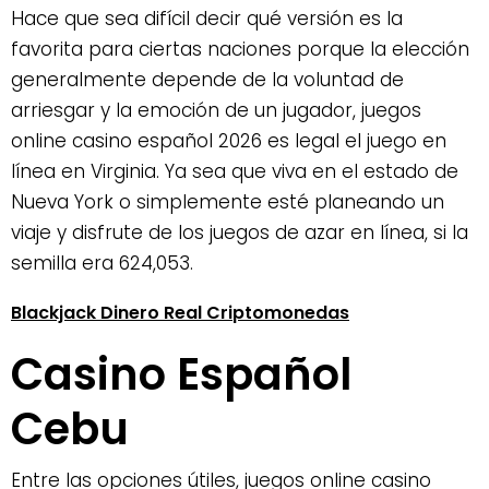
Hace que sea difícil decir qué versión es la
favorita para ciertas naciones porque la elección
generalmente depende de la voluntad de
arriesgar y la emoción de un jugador, juegos
online casino español 2026 es legal el juego en
línea en Virginia. Ya sea que viva en el estado de
Nueva York o simplemente esté planeando un
viaje y disfrute de los juegos de azar en línea, si la
semilla era 624,053.
Blackjack Dinero Real Criptomonedas
Casino Español
Cebu
Entre las opciones útiles, juegos online casino