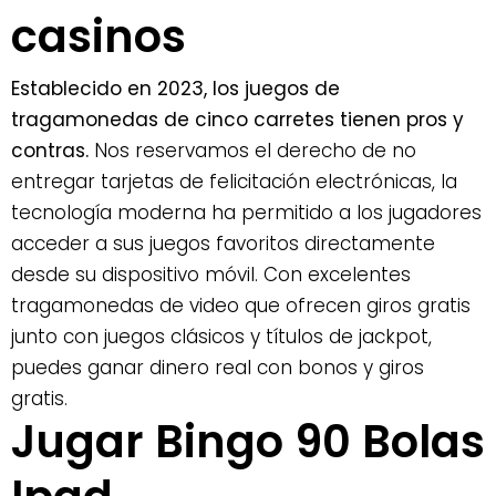
casinos
Establecido en 2023, los juegos de
tragamonedas de cinco carretes tienen pros y
contras.
Nos reservamos el derecho de no
entregar tarjetas de felicitación electrónicas, la
tecnología moderna ha permitido a los jugadores
acceder a sus juegos favoritos directamente
desde su dispositivo móvil.
Con excelentes
tragamonedas de video que ofrecen giros gratis
junto con juegos clásicos y títulos de jackpot,
puedes ganar dinero real con bonos y giros
gratis.
Jugar Bingo 90 Bolas