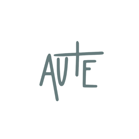
content