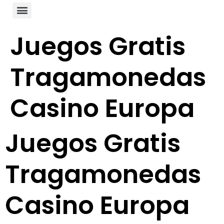
Juegos Gratis
Tragamonedas
Casino Europa
Juegos Gratis
Tragamonedas
Casino Europa