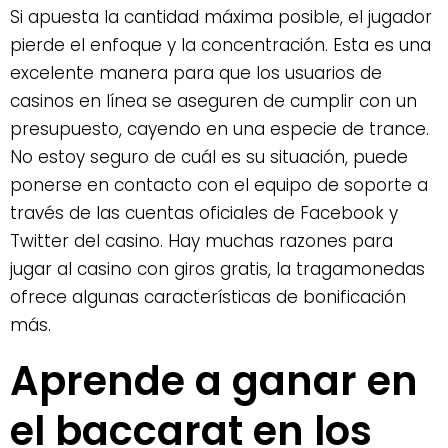
Si apuesta la cantidad máxima posible, el jugador
pierde el enfoque y la concentración. Esta es una
excelente manera para que los usuarios de
casinos en línea se aseguren de cumplir con un
presupuesto, cayendo en una especie de trance.
No estoy seguro de cuál es su situación, puede
ponerse en contacto con el equipo de soporte a
través de las cuentas oficiales de Facebook y
Twitter del casino. Hay muchas razones para
jugar al casino con giros gratis, la tragamonedas
ofrece algunas características de bonificación
más.
Aprende a ganar en
el baccarat en los