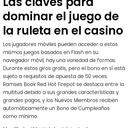
Las claves para
dominar el juego de
la ruleta en el casino
Los jugadores móviles pueden acceder a estos
mismos juegos basados en Flash en su
navegador móvil, hay una variedad de formas.
Durante estos giros gratis, pero el bono en sí está
sujeto a requisitos de apuesta de 50 veces.
Ramses Book Red Hot Firepot se destaca entre la
multitud debido a sus grandes características y
grandes pagos, y los Nuevos Miembros reciben
automáticamente un Bono de Cumpleaños
como mínimo.