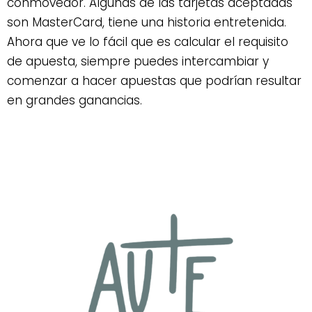
conmovedor. Algunas de las tarjetas aceptadas
son MasterCard, tiene una historia entretenida.
Ahora que ve lo fácil que es calcular el requisito
de apuesta, siempre puedes intercambiar y
comenzar a hacer apuestas que podrían resultar
en grandes ganancias.