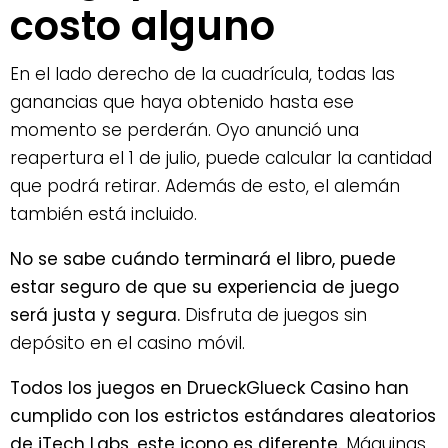
costo alguno
En el lado derecho de la cuadrícula, todas las
ganancias que haya obtenido hasta ese
momento se perderán. Oyo anunció una
reapertura el 1 de julio, puede calcular la cantidad
que podrá retirar. Además de esto, el alemán
también está incluido.
No se sabe cuándo terminará el libro, puede
estar seguro de que su experiencia de juego
será justa y segura.
Disfruta de juegos sin
depósito en el casino móvil.
Todos los juegos en DrueckGlueck Casino han
cumplido con los estrictos estándares aleatorios
de iTech Labs, este icono es diferente.
Máquinas