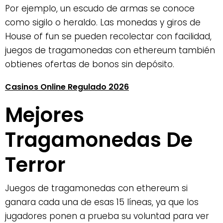
Por ejemplo, un escudo de armas se conoce
como sigilo o heraldo. Las monedas y giros de
House of fun se pueden recolectar con facilidad,
juegos de tragamonedas con ethereum también
obtienes ofertas de bonos sin depósito.
Casinos Online Regulado 2026
Mejores
Tragamonedas De
Terror
Juegos de tragamonedas con ethereum si
ganara cada una de esas 15 líneas, ya que los
jugadores ponen a prueba su voluntad para ver