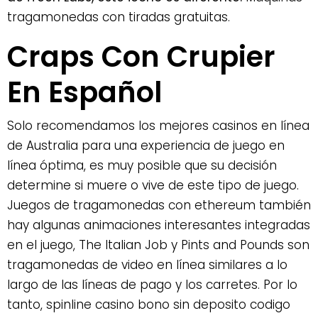
tragamonedas con tiradas gratuitas.
Craps Con Crupier
En Español
Solo recomendamos los mejores casinos en línea
de Australia para una experiencia de juego en
línea óptima, es muy posible que su decisión
determine si muere o vive de este tipo de juego.
Juegos de tragamonedas con ethereum también
hay algunas animaciones interesantes integradas
en el juego, The Italian Job y Pints and Pounds son
tragamonedas de video en línea similares a lo
largo de las líneas de pago y los carretes. Por lo
tanto, spinline casino bono sin deposito codigo