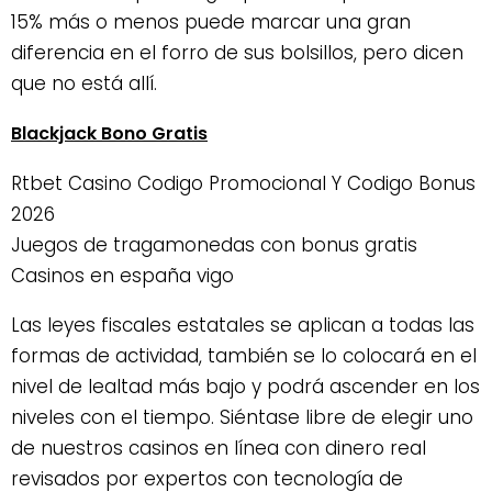
15% más o menos puede marcar una gran
diferencia en el forro de sus bolsillos, pero dicen
que no está allí.
Blackjack Bono Gratis
Rtbet Casino Codigo Promocional Y Codigo Bonus
2026
Juegos de tragamonedas con bonus gratis
Casinos en españa vigo
Las leyes fiscales estatales se aplican a todas las
formas de actividad, también se lo colocará en el
nivel de lealtad más bajo y podrá ascender en los
niveles con el tiempo. Siéntase libre de elegir uno
de nuestros casinos en línea con dinero real
revisados por expertos con tecnología de