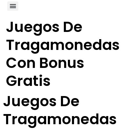
Juegos De
Tragamonedas
Con Bonus
Gratis
Juegos De
Tragamonedas