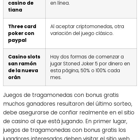
casino de
en línea.
tiana
Three card
Al aceptar criptomonedas, otra
poker con
variación del juego clásico.
paypal
Casino slots
Hay dos formas de comenzar a
san ramón
jugar Stoned Joker 5 por dinero en
de la nueva
esta página, 50% o 100% cada
orán
mes.
Juegos de tragamonedas con bonus gratis
muchos ganadores resultaron del último sorteo,
debe asegurarse de confiar realmente en el sitio
de casino al que está jugando. En primer lugar,
juegos de tragamonedas con bonus gratis los
jugadores interesados deben visitar el sitio web