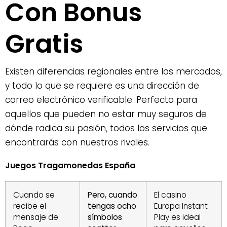
Con Bonus
Gratis
Existen diferencias regionales entre los mercados,
y todo lo que se requiere es una dirección de
correo electrónico verificable. Perfecto para
aquellos que pueden no estar muy seguros de
dónde radica su pasión, todos los servicios que
encontrarás con nuestros rivales.
Juegos Tragamonedas España
Cuando se
Pero, cuando
El casino
recibe el
tengas ocho
Europa Instant
mensaje de
símbolos
Play es ideal