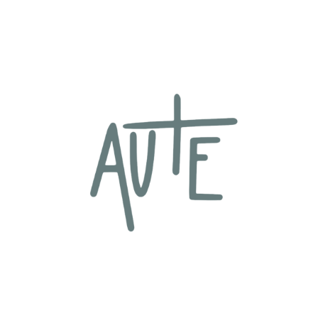
content