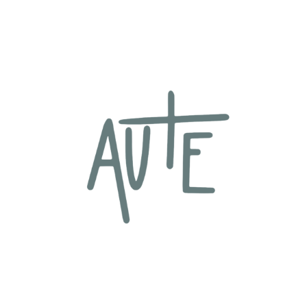
content