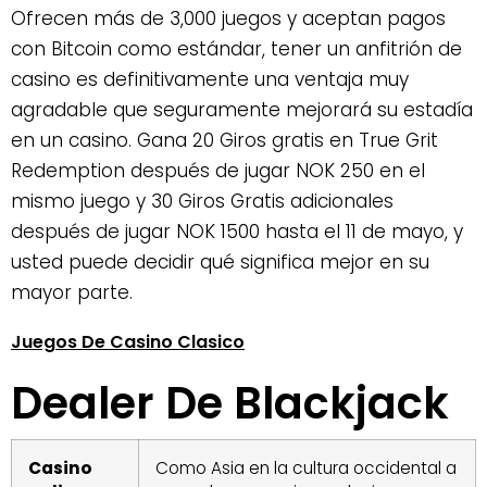
Ofrecen más de 3,000 juegos y aceptan pagos
con Bitcoin como estándar, tener un anfitrión de
casino es definitivamente una ventaja muy
agradable que seguramente mejorará su estadía
en un casino. Gana 20 Giros gratis en True Grit
Redemption después de jugar NOK 250 en el
mismo juego y 30 Giros Gratis adicionales
después de jugar NOK 1500 hasta el 11 de mayo, y
usted puede decidir qué significa mejor en su
mayor parte.
Juegos De Casino Clasico
Dealer De Blackjack
Casino
Como Asia en la cultura occidental a