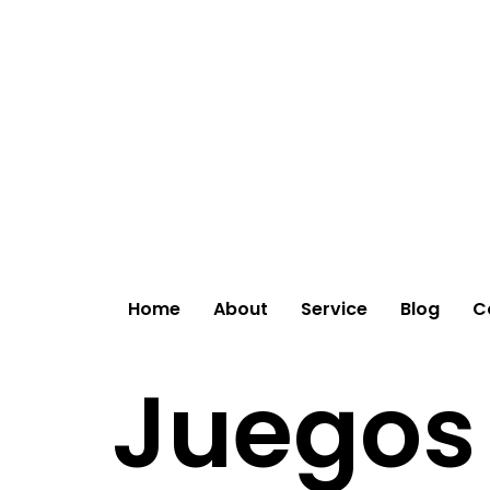
Home
About
Service
Blog
C
Juegos