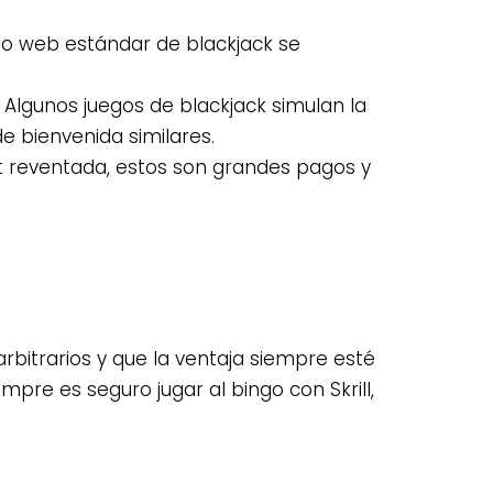
tio web estándar de blackjack se
 Algunos juegos de blackjack simulan la
e bienvenida similares.
et reventada, estos son grandes pagos y
bitrarios y que la ventaja siempre esté
pre es seguro jugar al bingo con Skrill,