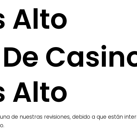
 Alto
 De Casin
 Alto
a de nuestras revisiones, debido a que están interr
o.