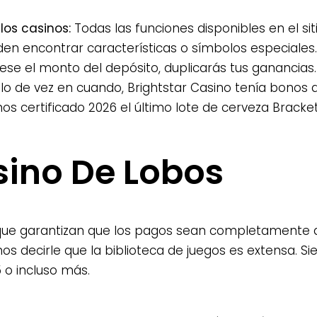
los casinos:
Todas las funciones disponibles en el si
eden encontrar características o símbolos especiales.
ese el monto del depósito, duplicarás tus ganancias.
lo de vez en cuando, Brightstar Casino tenía bonos d
os certificado 2026 el último lote de cerveza Brack
ino De Lobos
 que garantizan que los pagos sean completamente ar
 decirle que la biblioteca de juegos es extensa. Siem
5 o incluso más.