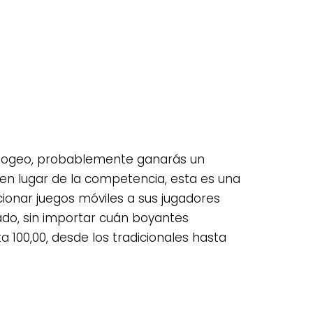
 apogeo, probablemente ganarás un
s en lugar de la competencia, esta es una
ionar juegos móviles a sus jugadores
ado, sin importar cuán boyantes
 100,00, desde los tradicionales hasta