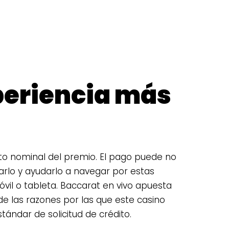
xperiencia más
to nominal del premio. El pago puede no
rarlo y ayudarlo a navegar por estas
óvil o tableta. Baccarat en vivo apuesta
e las razones por las que este casino
tándar de solicitud de crédito.