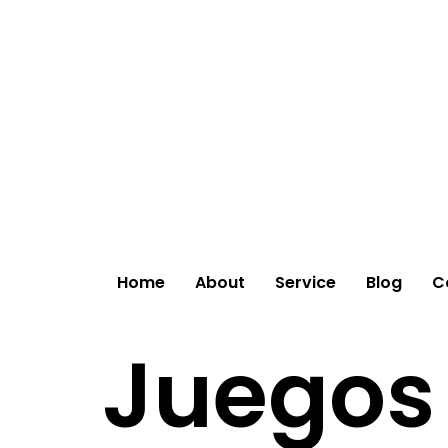
Home
About
Service
Blog
C
Juegos