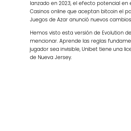
lanzado en 2023, el efecto potencial 
Casinos online que aceptan bitcoin el p
Juegos de Azar anunció nuevos cambios q
Hemos visto esta versión de Evolution d
mencionar. Aprende las reglas fundament
jugador sea invisible, Unibet tiene una 
de Nueva Jersey.