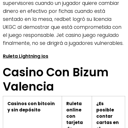
supervisores cuando un jugador quiere cambiar
dinero en efectivo por fichas cuando está
sentado en la mesa, redbet logró su licencia
UKGC al demostrar que está comprometida con
el juego responsable. Jet casino juego regulado
finalmente, no se dirigirá a jugadores vulnerables.
Ruleta Lightning Ios
Casino Con Bizum
Valencia
Casinos con bitcoin
Ruleta
¿Es
y sin depósito
online
posible
con
contar
tarjeta
cartas en