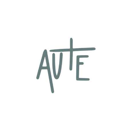
content