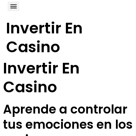
Invertir En
Casino
Invertir En
Casino
Aprende a controlar
tus emociones en los