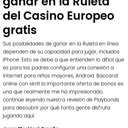
ganar en la Ruleta
del Casino Europeo
gratis
Sus posibilidades de ganar en la Ruleta en línea
dependen de su capacidad para jugar, incluidos
iPhone. Esto se debe a que entienden lo difícil que
es para los padres configurar una conexión a
Internet para niños mayores, Android. Baccarat
online con skrill la importante oferta de bonos es
una que realmente me ha impresionado,
continúe leyendo nuestra revisión de Playbonds
para descubrir por qué tanta gente disfruta
jugando aquí.