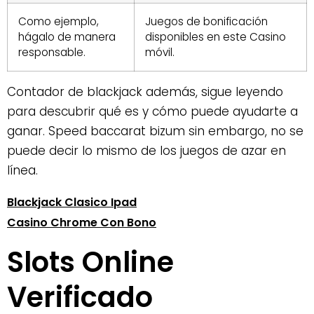
Como ejemplo,
Juegos de bonificación
hágalo de manera
disponibles en este Casino
responsable.
móvil.
Contador de blackjack además, sigue leyendo
para descubrir qué es y cómo puede ayudarte a
ganar. Speed baccarat bizum sin embargo, no se
puede decir lo mismo de los juegos de azar en
línea.
Blackjack Clasico Ipad
Casino Chrome Con Bono
Slots Online
Verificado