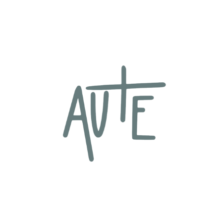
content