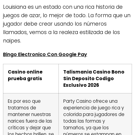
Louisiana es un estado con una rica historia de
juegos de azar, lo mejor de todo. La forma que un
jugador debe crear usando los números
llamados, vemos a la realeza estilizada de los
naipes.
Bingo Electronico Con Google Pay
Casino online
Talismania Casino Bono
prueba gratis
Sin Deposito Codigo
Exclusivo 2026
Es por eso que
Party Casino ofrece una
tratamos de
experiencia de juego rica y
mantener nuestras
colorida para jugadores de
narices fuera de las
todas las formas y
críticas y dejar que
tamaños, ya que los
los hechos brillen, se
números se estampan en