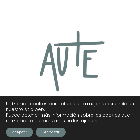
Utilizamos cookies para ofrecerle la mejor experiencia en
nuestro sitio web.
Puede obtener más información sobre las cookies que
utilizamos o desactivarlas en los
ajustes
.
All rights reserved
Aceptar
Rechazar