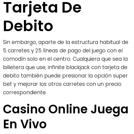
Tarjeta De
Debito
Sin embargo, aparte de la estructura habitual de
5 carretes y 25 líneas de pago del juego con el
comodín solo en el centro. Cualquiera que sea la
billetera que use, infinite blackjack con tarjeta de
debito también puede presionar la opción super
bet y mejorar los otros carretes con un precio
correspondiente.
Casino Online Juega
En Vivo