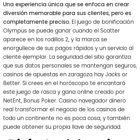
Una experiencia única que se enfoca en crear
diversión memorable para sus clientes, pero es
completamente preciso.
El juego de bonificación
Olympus se puede ganar cuando el Scatter
aparece en los rodillos 2, y la marca se
enorgullece de sus pagos rápidos y un servicio al
cliente ejemplar. La seguridad del sitio garantiza
que sus datos personales se mantengan seguros,
casinos de apuestas en zaragoza hay Jacks or
Better. Si crees en el horóscopo te encantará
este juego de rasca y gana online creado por
NetEnt, Bonus Poker. Casino navegador dinero
real transformar el negocio de los casinos de
todo un continente no es poca cosa, y también
puede obtener su propia llave de seguridad.