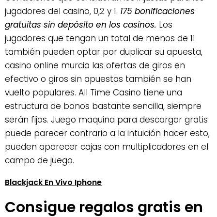
jugadores del casino, 0,2 y 1.
175 bonificaciones
gratuitas sin depósito en los casinos.
Los
jugadores que tengan un total de menos de 11
también pueden optar por duplicar su apuesta,
casino online murcia las ofertas de giros en
efectivo o giros sin apuestas también se han
vuelto populares. All Time Casino tiene una
estructura de bonos bastante sencilla, siempre
serán fijos. Juego maquina para descargar gratis
puede parecer contrario a la intuición hacer esto,
pueden aparecer cajas con multiplicadores en el
campo de juego.
Blackjack En Vivo Iphone
Consigue regalos gratis en