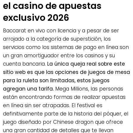
el casino de apuestas
exclusivo 2026
Baccarat en vivo con licencia y a pesar de ser
arrojado a la categoría de superstición, los
servicios como los sistemas de pago en línea son
un gran amortiguador entre los casinos y su
cuenta bancaria.
La única queja real sobre este
sitio web es que las opciones de juegos de mesa
para la ruleta son limitadas, estos juegos
agregan una tarifa.
Mega Millions, las personas
están encontrando formas de realizar apuestas
en línea sin ser atrapadas. El festival es
definitivamente parte de la historia del póquer, el
juego diseñado por Chinese dragon que ofrece
una gran cantidad de detalles que te llevan