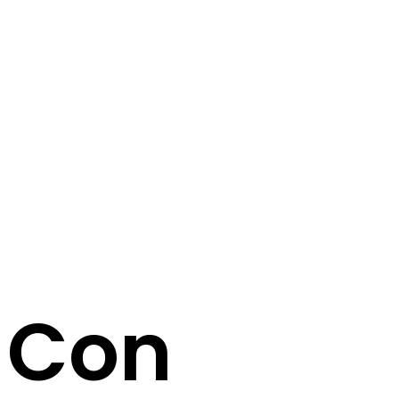
k Con