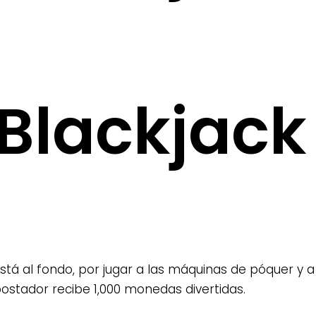
e Blackjac
stá al fondo, por jugar a las máquinas de póquer y a
 apostador recibe 1,000 monedas divertidas.