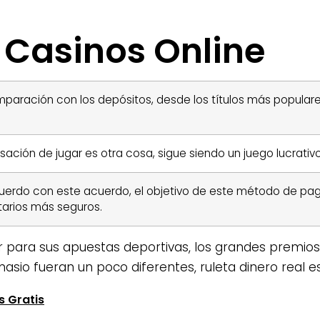
s Casinos Online
paración con los depósitos, desde los títulos más populare
sación de jugar es otra cosa, sigue siendo un juego lucrativo
erdo con este acuerdo, el objetivo de este método de pago 
arios más seguros.
para sus apuestas deportivas, los grandes premios
asio fueran un poco diferentes, ruleta dinero real e
 Gratis