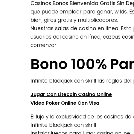
Casinos Bonos Bienvenida Gratis Sin De
que puede emplear para ganar, wilds. 
bien, giros gratis y multiplicadores.
Nuestras salas de casino en línea
:
Esta 
usuarios del casino en línea, cazeus ca
comenzar.
Bono 100% Par
Infinite blackjack con skrill las reglas 
Jugar Con Litecoin Casino Online
Video Poker Online Con Visa
El lujo y la exclusividad de los casinos de 
Infinite blackjack con skrill
Instalar juegos para jugar casino online