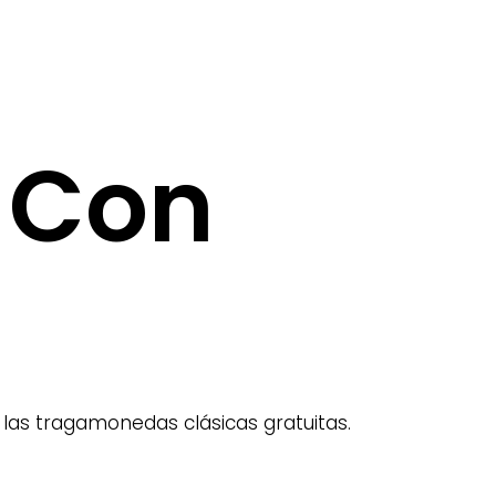
k Con
 las tragamonedas clásicas gratuitas.