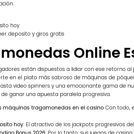
ación.
sito hoy
r deposito y giros gratis
amonedas Online 
adores están dispuestos a lidiar con ese retorno al
rte en el plato más sabroso de máquinas de póquer v
sta video spinners y una emocionante gama de nuev
 de ganar una apuesta paralela progresiva.
las máquinas tragamonedas en el casino
Con todo, 
osito hoy
: El atractivo de los jackpots progresivos del
odigo Bonus 2026
: Por lo tanto, sus juegos de casi