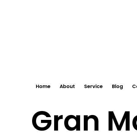
Home
About
Service
Blog
C
Gran M