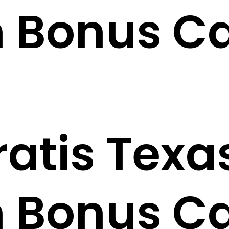
 Bonus Ca
ratis Texa
 Bonus Ca