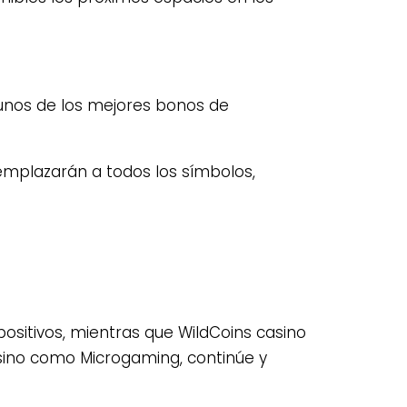
unos de los mejores bonos de
emplazarán a todos los símbolos,
ositivos, mientras que WildCoins casino
asino como Microgaming, continúe y