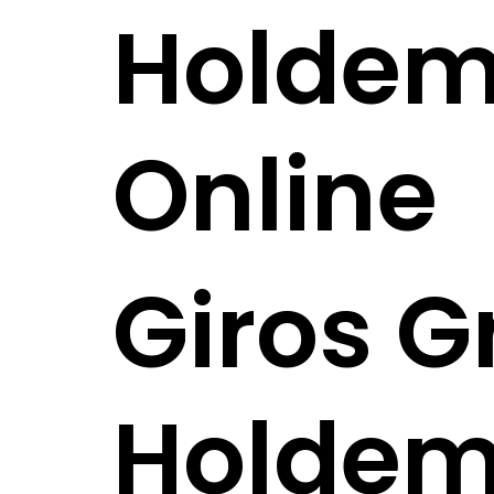
Holdem
Online
Giros G
Holdem