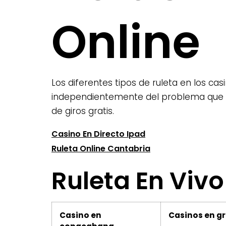
Online
Los diferentes tipos de ruleta en los c
independientemente del problema que en
de giros gratis.
Casino En Directo Ipad
Ruleta Online Cantabria
Ruleta En Viv
Casino en
Casinos en g