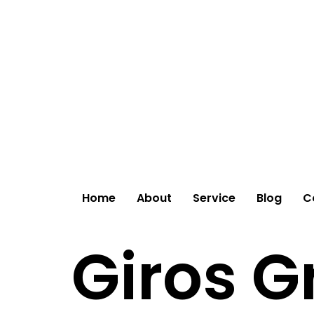
Home
About
Service
Blog
C
Giros G