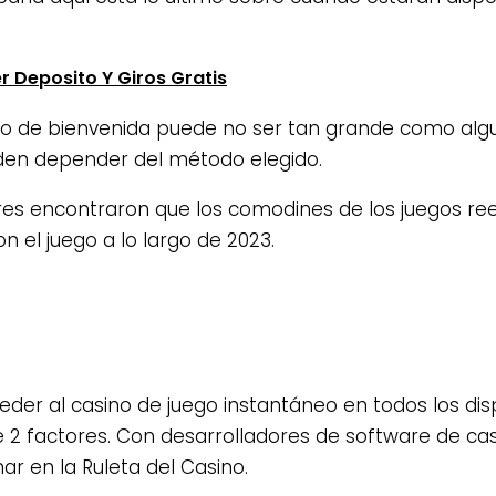
r Deposito Y Giros Gratis
o de bienvenida puede no ser tan grande como alg
en depender del método elegido.
res encontraron que los comodines de los juegos re
 el juego a lo largo de 2023.
der al casino de juego instantáneo en todos los disp
de 2 factores. Con desarrolladores de software de c
nar en la Ruleta del Casino.