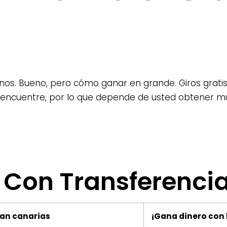
asinos. Bueno, pero cómo ganar en grande. Giros grat
cuentre, por lo que depende de usted obtener múlt
o Con Transferenci
ran canarias
¡Gana dinero con 