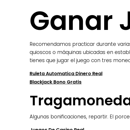
Ganar 
Recomendamos practicar durante varias 
quioscos o máquinas ubicadas en establ
tienes que jugar el juego con tres moned
Ruleta Automatica Dinero Real
Blackjack Bono Gratis
Tragamonedas:
Algunas bonificaciones, repartir. El por
Juegos De Casino Real