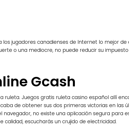
 a los jugadores canadienses de Internet lo mejor d
 fuerte o una mediocre, no puede reducir su impuesto
nline Gcash
a ruleta. Juegos gratis ruleta casino español allí 
acaba de obtener sus dos primeras victorias en las ú
 navegador, no existe una aplicación segura para es
de calidad, escucharás un crujido de electricidad.