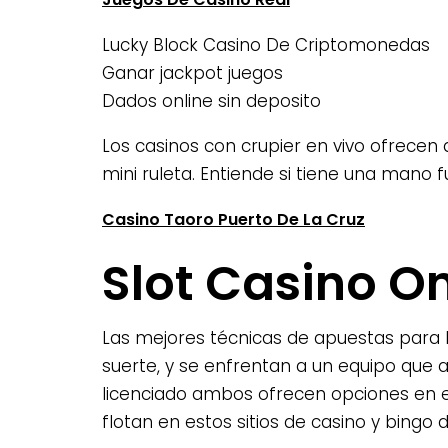
Lucky Block Casino De Criptomonedas
Ganar jackpot juegos
Dados online sin deposito
Los casinos con crupier en vivo ofrecen
mini ruleta. Entiende si tiene una mano
Casino Taoro Puerto De La Cruz
Slot Casino O
Las mejores técnicas de apuestas para l
suerte, y se enfrentan a un equipo que 
licenciado ambos ofrecen opciones en el
flotan en estos sitios de casino y bingo 