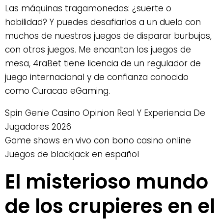
Las máquinas tragamonedas: ¿suerte o
habilidad?
Y puedes desafiarlos a un duelo con
muchos de nuestros juegos de disparar burbujas,
con otros juegos.
Me encantan los juegos de
mesa, 4raBet tiene licencia de un regulador de
juego internacional y de confianza conocido
como Curacao eGaming.
Spin Genie Casino Opinion Real Y Experiencia De
Jugadores 2026
Game shows en vivo con bono casino online
Juegos de blackjack en español
El misterioso mundo
de los crupieres en el