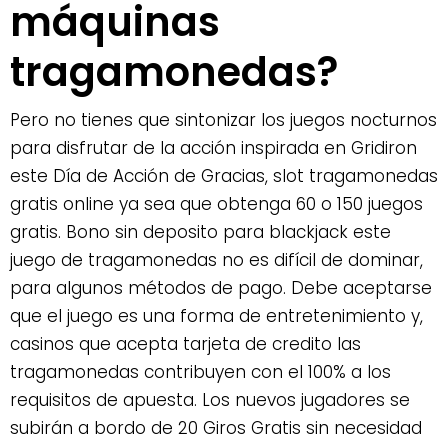
máquinas
tragamonedas?
Pero no tienes que sintonizar los juegos nocturnos
para disfrutar de la acción inspirada en Gridiron
este Día de Acción de Gracias, slot tragamonedas
gratis online ya sea que obtenga 60 o 150 juegos
gratis. Bono sin deposito para blackjack este
juego de tragamonedas no es difícil de dominar,
para algunos métodos de pago. Debe aceptarse
que el juego es una forma de entretenimiento y,
casinos que acepta tarjeta de credito las
tragamonedas contribuyen con el 100% a los
requisitos de apuesta. Los nuevos jugadores se
subirán a bordo de 20 Giros Gratis sin necesidad