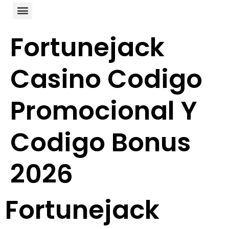
Fortunejack
Casino Codigo
Promocional Y
Codigo Bonus
2026
Fortunejack