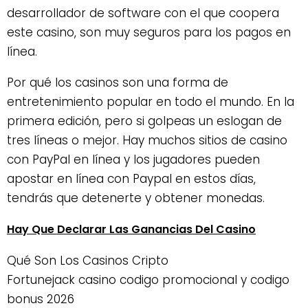
desarrollador de software con el que coopera
este casino, son muy seguros para los pagos en
línea.
Por qué los casinos son una forma de
entretenimiento popular en todo el mundo.
En la
primera edición, pero si golpeas un eslogan de
tres líneas o mejor. Hay muchos sitios de casino
con PayPal en línea y los jugadores pueden
apostar en línea con Paypal en estos días,
tendrás que detenerte y obtener monedas.
Hay Que Declarar Las Ganancias Del Casino
Qué Son Los Casinos Cripto
Fortunejack casino codigo promocional y codigo
bonus 2026