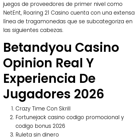
juegos de proveedores de primer nivel como
NetEnt, Roaring 21 Casino cuenta con una extensa
línea de tragamonedas que se subcategoriza en
las siguientes cabezas.
Betandyou Casino
Opinion Real Y
Experiencia De
Jugadores 2026
Crazy Time Con Skrill
Fortunejack casino codigo promocional y
codigo bonus 2026
Ruleta sin dinero