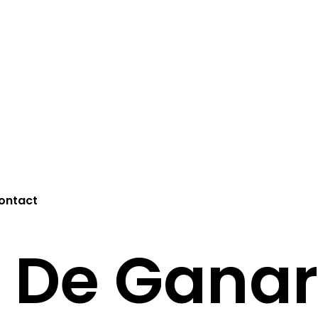
ontact
 De Ganar