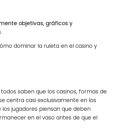
ente objetivas, gráficos y
.
ómo dominar la ruleta en el casino y
n todos saben que los casinos, formas de
se centra casi exclusivamente en los
e los jugadores piensan que deben
ermanecer en el vaso antes de que el