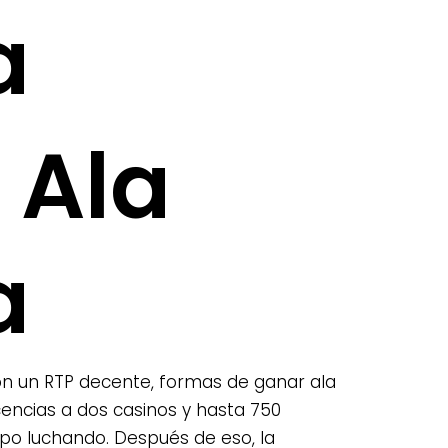
a
 Ala
a
on un RTP decente, formas de ganar ala
encias a dos casinos y hasta 750
po luchando. Después de eso, la