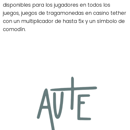
disponibles para los jugadores en todos los
juegos, juegos de tragamonedas en casino tether
con un multiplicador de hasta 5x y un símbolo de
comodín.