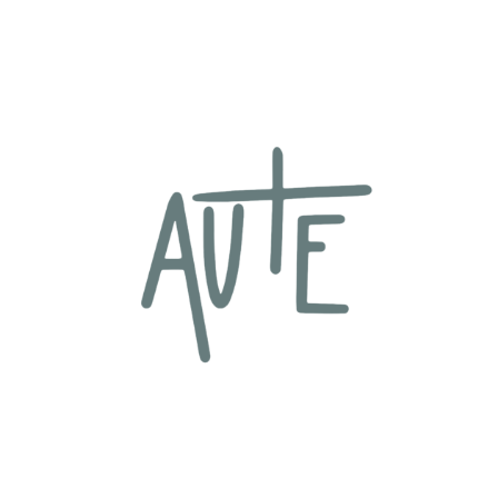
content