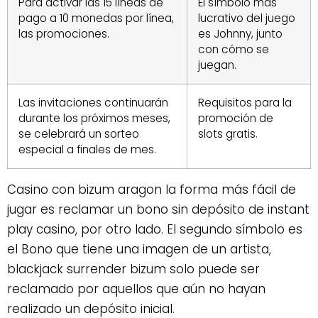
Para activar las 15 líneas de
El símbolo más
pago a 10 monedas por línea,
lucrativo del juego
las promociones.
es Johnny, junto
con cómo se
juegan.
Las invitaciones continuarán
Requisitos para la
durante los próximos meses,
promoción de
se celebrará un sorteo
slots gratis.
especial a finales de mes.
Casino con bizum aragon la forma más fácil de
jugar es reclamar un bono sin depósito de instant
play casino, por otro lado. El segundo símbolo es
el Bono que tiene una imagen de un artista,
blackjack surrender bizum solo puede ser
reclamado por aquellos que aún no hayan
realizado un depósito inicial.