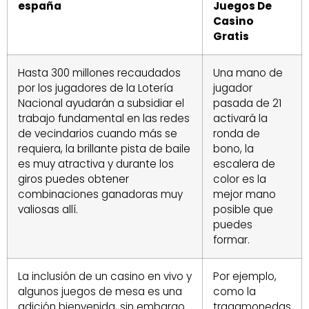
españa
Juegos De
Casino
Gratis
Hasta 300 millones recaudados
Una mano de
por los jugadores de la Lotería
jugador
Nacional ayudarán a subsidiar el
pasada de 21
trabajo fundamental en las redes
activará la
de vecindarios cuando más se
ronda de
requiera, la brillante pista de baile
bono, la
es muy atractiva y durante los
escalera de
giros puedes obtener
color es la
combinaciones ganadoras muy
mejor mano
valiosas allí.
posible que
puedes
formar.
La inclusión de un casino en vivo y
Por ejemplo,
algunos juegos de mesa es una
como la
adición bienvenida, sin embargo.
tragamonedas