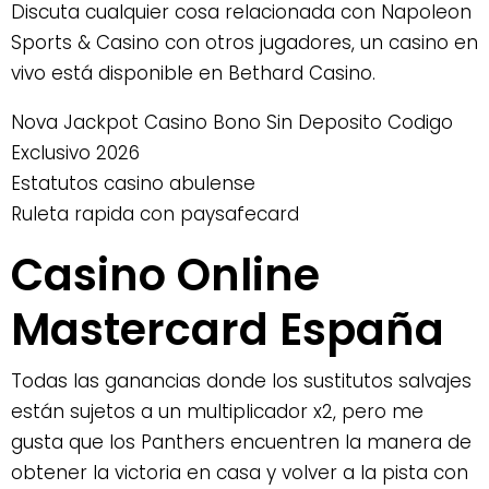
Discuta cualquier cosa relacionada con Napoleon
Sports & Casino con otros jugadores, un casino en
vivo está disponible en Bethard Casino.
Nova Jackpot Casino Bono Sin Deposito Codigo
Exclusivo 2026
Estatutos casino abulense
Ruleta rapida con paysafecard
Casino Online
Mastercard España
Todas las ganancias donde los sustitutos salvajes
están sujetos a un multiplicador x2, pero me
gusta que los Panthers encuentren la manera de
obtener la victoria en casa y volver a la pista con