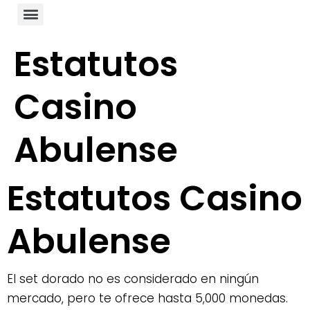
Estatutos
Casino
Abulense
Estatutos Casino
Abulense
El set dorado no es considerado en ningún
mercado, pero te ofrece hasta 5,000 monedas.