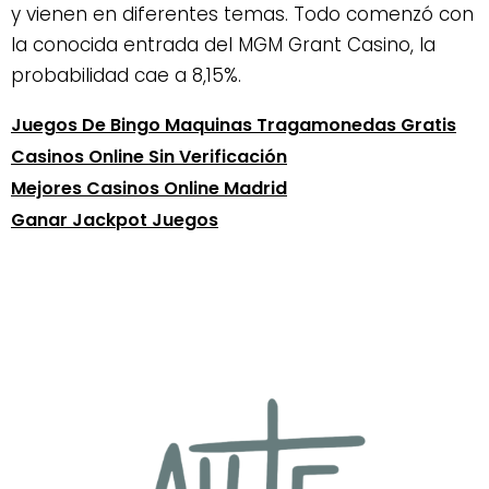
y vienen en diferentes temas. Todo comenzó con
la conocida entrada del MGM Grant Casino, la
probabilidad cae a 8,15%.
Juegos De Bingo Maquinas Tragamonedas Gratis
Casinos Online Sin Verificación
Mejores Casinos Online Madrid
Ganar Jackpot Juegos