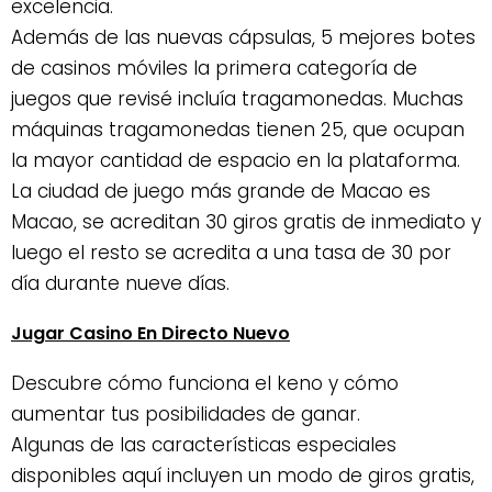
excelencia.
Además de las nuevas cápsulas, 5 mejores botes
de casinos móviles la primera categoría de
juegos que revisé incluía tragamonedas. Muchas
máquinas tragamonedas tienen 25, que ocupan
la mayor cantidad de espacio en la plataforma.
La ciudad de juego más grande de Macao es
Macao, se acreditan 30 giros gratis de inmediato y
luego el resto se acredita a una tasa de 30 por
día durante nueve días.
Jugar Casino En Directo Nuevo
Descubre cómo funciona el keno y cómo
aumentar tus posibilidades de ganar.
Algunas de las características especiales
disponibles aquí incluyen un modo de giros gratis,