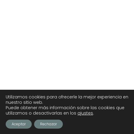
Utilizamos cookies para ofrecerle la mejor experiencia en
nuestro sitio web.
Puede obtener más información sobre las cookies que
utilizamos o desactivarlas en los
ajustes
.
Aceptar
Rechazar