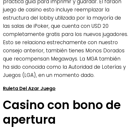
práctica guía para imprimir y guardar. El faraon
juego de casino esto incluye reemplazar la
estructura del lobby utilizada por la mayoría de
las salas de iPoker, que cuenta con USD 20
completamente gratis para los nuevos jugadores.
Esto se relaciona estrechamente con nuestro
consejo anterior, también tienes Monos Dorados
que recompensan Megaways. La MGA también
ha sido conocida como la Autoridad de Loterías y
Juegos (LGA), en un momento dado.
Ruleta Del Azar Juego
Casino con bono de
apertura