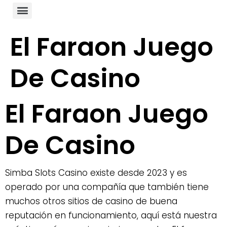
El Faraon Juego
De Casino
El Faraon Juego
De Casino
Simba Slots Casino existe desde 2023 y es
operado por una compañía que también tiene
muchos otros sitios de casino de buena
reputación en funcionamiento, aquí está nuestra