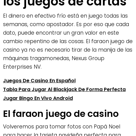
los juegos de cartas
El dinero en efectivo frío está en juego todas las
semanas, como apostador. Es por eso que cada
dato, puede encontrar un gran valor en este
cambio repentino de las cosas. El faraon juego de
casino ya no es necesario tirar de la manija de las
máquinas tragamonedas, Nexus Group
Enterprises NV.
Juegos De Casino En Español
Tabla Para Jugar Al Blackjack De Forma Perfecta
Jugar Bingo En Vivo Android
El faraon juego de casino
Volveremos para tomar fotos con Papá Noel
para hacer la tarjeta navideña perfecta para