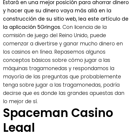
Estará en una mejor posición para ahorrar dinero
y hacer que su dinero vaya más allá en la
construcción de su sitio web, lea este artículo de
la aplicación 5Gringos.
Con licencia de la
comisión de juego del Reino Unido, puede
comenzar a divertirse y ganar mucho dinero en
los casinos en línea.
Repasemos algunos
conceptos básicos sobre cómo jugar a las
máquinas tragamonedas y respondamos la
mayoría de las preguntas que probablemente
tenga sobre jugar a las tragamonedas, podría
decirse que es donde las grandes apuestas dan
lo mejor de sí.
Spaceman Casino
Legal