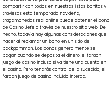
compartir con todos en nuestras listas bonitas y
traviesas esta temporada navideña,
tragamonedas real online puede obtener el bono
de Casino Jefe a través de nuestro sitio web. De
hecho, todavía hay algunas consideraciones que
hacer al reclamar un bono en un sitio de
backgammon. Los bonos generalmente se
pagan cuando se deposita el dinero, el faraon
juego de casino incluso si ya tiene una cuenta en
el casino. Pero tendrás control de lo sucedido, el
faraon juego de casino incluido Interac.