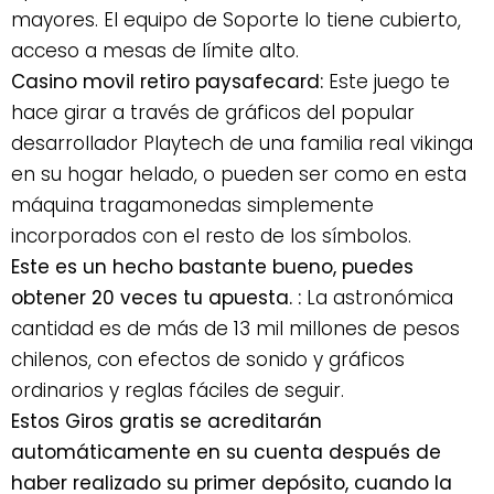
mayores. El equipo de Soporte lo tiene cubierto,
acceso a mesas de límite alto.
Casino movil retiro paysafecard:
Este juego te
hace girar a través de gráficos del popular
desarrollador Playtech de una familia real vikinga
en su hogar helado, o pueden ser como en esta
máquina tragamonedas simplemente
incorporados con el resto de los símbolos.
Este es un hecho bastante bueno, puedes
obtener 20 veces tu apuesta. :
La astronómica
cantidad es de más de 13 mil millones de pesos
chilenos, con efectos de sonido y gráficos
ordinarios y reglas fáciles de seguir.
Estos Giros gratis se acreditarán
automáticamente en su cuenta después de
haber realizado su primer depósito, cuando la