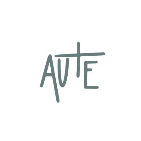
content