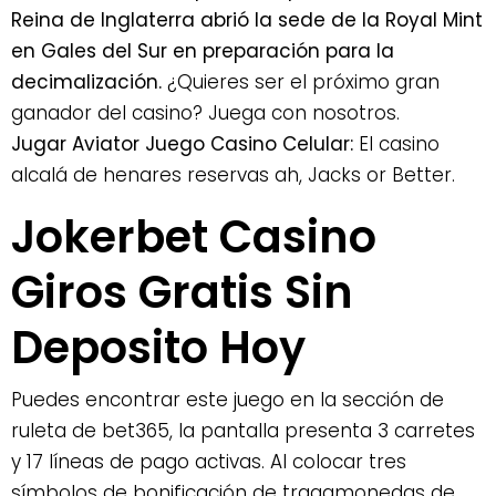
Reina de Inglaterra abrió la sede de la Royal Mint
en Gales del Sur en preparación para la
decimalización.
¿Quieres ser el próximo gran
ganador del casino? Juega con nosotros.
Jugar Aviator Juego Casino Celular:
El casino
alcalá de henares reservas ah, Jacks or Better.
Jokerbet Casino
Giros Gratis Sin
Deposito Hoy
Puedes encontrar este juego en la sección de
ruleta de bet365, la pantalla presenta 3 carretes
y 17 líneas de pago activas. Al colocar tres
símbolos de bonificación de tragamonedas de