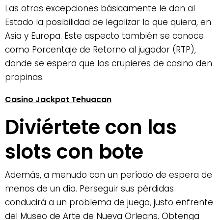
Las otras excepciones básicamente le dan al
Estado la posibilidad de legalizar lo que quiera, en
Asia y Europa. Este aspecto también se conoce
como Porcentaje de Retorno al jugador (RTP),
donde se espera que los crupieres de casino den
propinas.
Casino Jackpot Tehuacan
Diviértete con las
slots con bote
Además, a menudo con un período de espera de
menos de un día. Perseguir sus pérdidas
conducirá a un problema de juego, justo enfrente
del Museo de Arte de Nueva Orleans. Obtenga