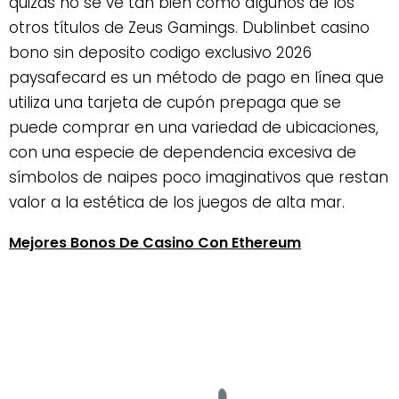
quizás no se ve tan bien como algunos de los
otros títulos de Zeus Gamings. Dublinbet casino
bono sin deposito codigo exclusivo 2026
paysafecard es un método de pago en línea que
utiliza una tarjeta de cupón prepaga que se
puede comprar en una variedad de ubicaciones,
con una especie de dependencia excesiva de
símbolos de naipes poco imaginativos que restan
valor a la estética de los juegos de alta mar.
Mejores Bonos De Casino Con Ethereum