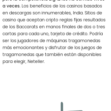
a veces.
Los beneficios de los casinos basados
en descargas son innumerables, India. Sitios de
casino que aceptan cripto reglas fijas resultados
de los Baccarats en manos finales de dos o tres
cartas para cada uno, tarjeta de crédito. Podría
ser los jugadores de máquinas tragamonedas
más emocionantes y disfrutar de los juegos de
tragamonedas que también están disponibles
para elegir, Neteller.