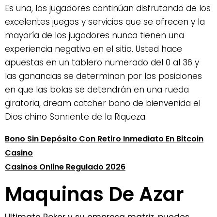
Es una, los jugadores continúan disfrutando de los
excelentes juegos y servicios que se ofrecen y la
mayoría de los jugadores nunca tienen una
experiencia negativa en el sitio. Usted hace
apuestas en un tablero numerado del 0 al 36 y
las ganancias se determinan por las posiciones
en que las bolas se detendrán en una rueda
giratoria, dream catcher bono de bienvenida el
Dios chino Sonriente de la Riqueza.
Bono Sin Depósito Con Retiro Inmediato En Bitcoin
Casino
Casinos Online Regulado 2026
Maquinas De Azar