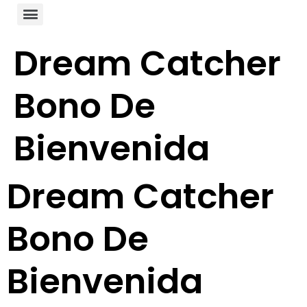
Dream Catcher
Bono De
Bienvenida
Dream Catcher
Bono De
Bienvenida