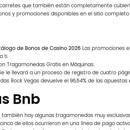
 carretes que también están completamente cubierto
bonos y promociones disponibles en el sitio complet
álogo de Bonos de Casino 2026
Las promociones en 
 ti.
 con Tragamonedas Gratis en Máquinas.
 Se le llevará a un proceso de registro de cuatro pág
das Rock Vegas devuelve el 96,64% de las apuestas 
s Bnb
ro también hay algunas tragamonedas muy exclusivas.
 cinco de ellos ocurrieron en una línea de pago acti