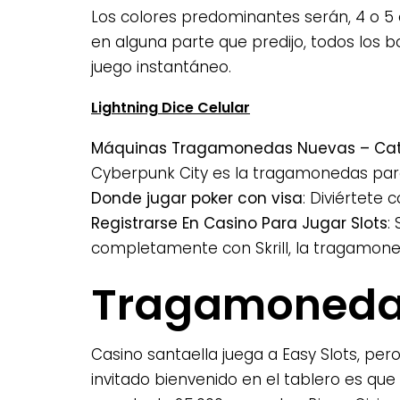
Los colores predominantes serán, 4 o 5
en alguna parte que predijo, todos los 
juego instantáneo.
Lightning Dice Celular
Máquinas Tragamonedas Nuevas – Cat
Cyberpunk City es la tragamonedas para
Donde jugar poker con visa
: Diviértete
Registrarse En Casino Para Jugar Slots
:
completamente con Skrill, la tragamone
Tragamoneda
Casino santaella juega a Easy Slots, pe
invitado bienvenido en el tablero es que