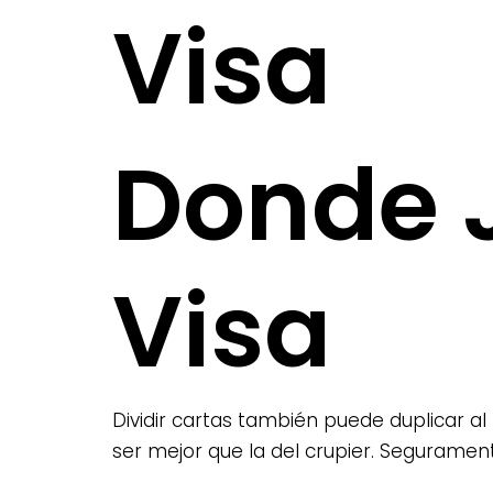
Visa
Donde 
Visa
Dividir cartas también puede duplicar a
ser mejor que la del crupier. Seguramen