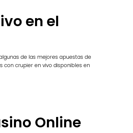
ivo en el
a algunas de las mejores apuestas de
s con crupier en vivo disponibles en
asino Online