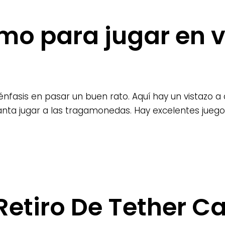
mo para jugar en v
 énfasis en pasar un buen rato. Aquí hay un vistazo 
anta jugar a las tragamonedas. Hay excelentes juego
Retiro De Tether C