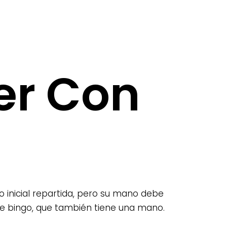
er Con
 inicial repartida, pero su mano debe
de bingo, que también tiene una mano.