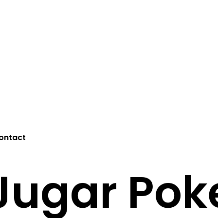
ontact
Jugar Pok