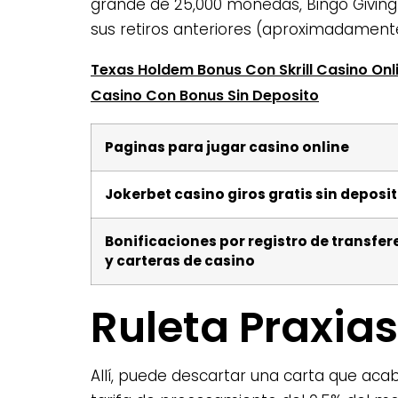
grande de 25,000 monedas, Bingo Giving
sus retiros anteriores (aproximadamente
Texas Holdem Bonus Con Skrill Casino Onl
Casino Con Bonus Sin Deposito
Paginas para jugar casino online
Jokerbet casino giros gratis sin deposi
Bonificaciones por registro de transfer
y carteras de casino
Ruleta Praxias
Allí, puede descartar una carta que ac