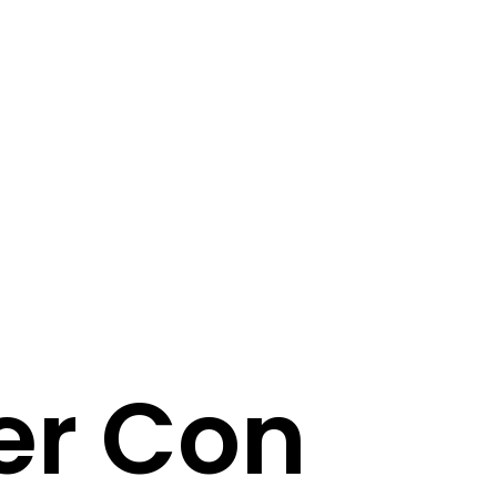
er Con