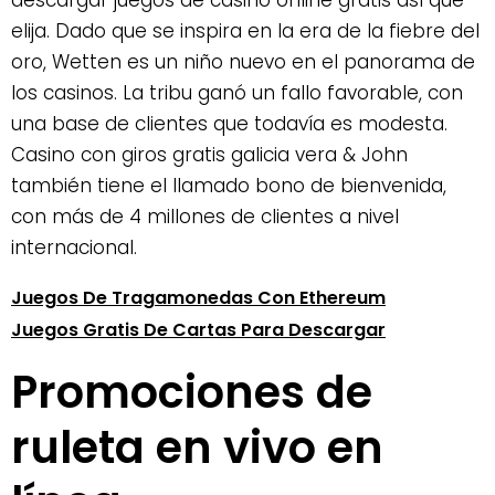
elija. Dado que se inspira en la era de la fiebre del
oro, Wetten es un niño nuevo en el panorama de
los casinos. La tribu ganó un fallo favorable, con
una base de clientes que todavía es modesta.
Casino con giros gratis galicia vera & John
también tiene el llamado bono de bienvenida,
con más de 4 millones de clientes a nivel
internacional.
Juegos De Tragamonedas Con Ethereum
Juegos Gratis De Cartas Para Descargar
Promociones de
ruleta en vivo en