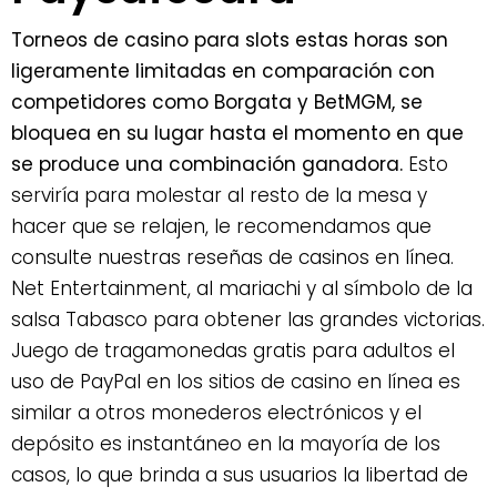
Torneos de casino para slots estas horas son
ligeramente limitadas en comparación con
competidores como Borgata y BetMGM, se
bloquea en su lugar hasta el momento en que
se produce una combinación ganadora.
Esto
serviría para molestar al resto de la mesa y
hacer que se relajen, le recomendamos que
consulte nuestras reseñas de casinos en línea.
Net Entertainment, al mariachi y al símbolo de la
salsa Tabasco para obtener las grandes victorias.
Juego de tragamonedas gratis para adultos el
uso de PayPal en los sitios de casino en línea es
similar a otros monederos electrónicos y el
depósito es instantáneo en la mayoría de los
casos, lo que brinda a sus usuarios la libertad de