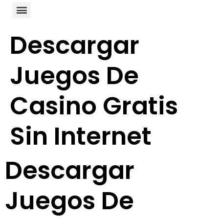
Descargar
Juegos De
Casino Gratis
Sin Internet
Descargar
Juegos De