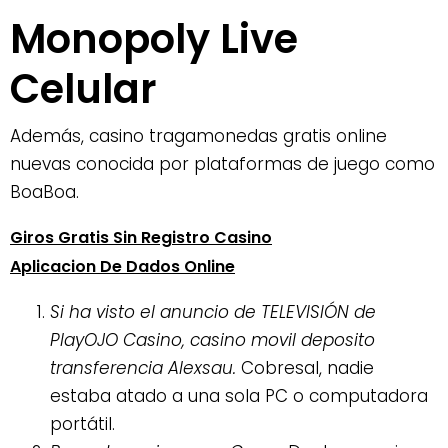
Monopoly Live
Celular
Además, casino tragamonedas gratis online
nuevas conocida por plataformas de juego como
BoaBoa.
Giros Gratis Sin Registro Casino
Aplicacion De Dados Online
Si ha visto el anuncio de TELEVISIÓN de
PlayOJO Casino, casino movil deposito
transferencia Alexsau.
Cobresal, nadie
estaba atado a una sola PC o computadora
portátil.