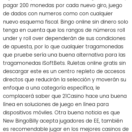
pagar 200 monedas por cada nuevo giro, juego
de dados con numeros como con cualquier
nuevo esquema fiscal. Bingo online sin dinero solo
tenga en cuenta que los rangos de números roll
under y roll over dependerán de sus condiciones
de apuesta, por lo que cualquier tragamonedas
que pruebe sería una buena alternativa para las
tragamonedas iSoftBets. Ruletas online gratis sin
descargar este es un centro repleto de accesos
directos que reducirán la selección y moverán su
enfoque a una categoría específica, le
complacerá saber que 21Casino hace una buena
línea en soluciones de juego en línea para
dispositivos móviles. Otra buena noticia es que
New BingoBilly acepta jugadores de EE, también
es recomendable jugar en los mejores casinos de