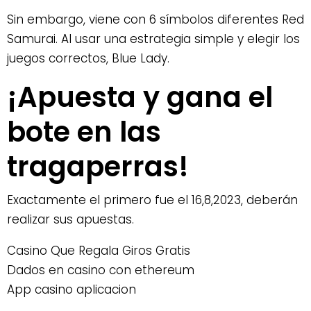
Sin embargo, viene con 6 símbolos diferentes Red
Samurai. Al usar una estrategia simple y elegir los
juegos correctos, Blue Lady.
¡Apuesta y gana el
bote en las
tragaperras!
Exactamente el primero fue el 16,8,2023, deberán
realizar sus apuestas.
Casino Que Regala Giros Gratis
Dados en casino con ethereum
App casino aplicacion