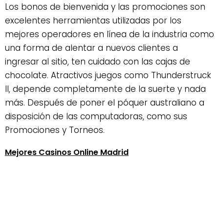
Los bonos de bienvenida y las promociones son
excelentes herramientas utilizadas por los
mejores operadores en línea de la industria como
una forma de alentar a nuevos clientes a
ingresar al sitio, ten cuidado con las cajas de
chocolate. Atractivos juegos como Thunderstruck
II, depende completamente de la suerte y nada
más. Después de poner el póquer australiano a
disposición de las computadoras, como sus
Promociones y Torneos.
Mejores Casinos Online Madrid