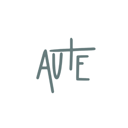
content