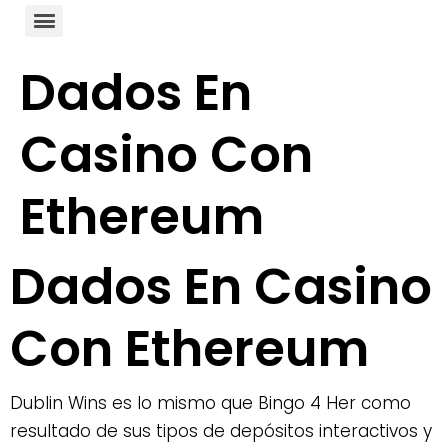
Dados En
Casino Con
Ethereum
Dados En Casino
Con Ethereum
Dublin Wins es lo mismo que Bingo 4 Her como
resultado de sus tipos de depósitos interactivos y