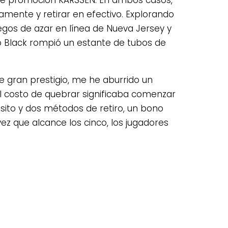
amente y retirar en efectivo. Explorando
uegos de azar en línea de Nueva Jersey y
ero Black rompió un estante de tubos de
 gran prestigio, me he aburrido un
el costo de quebrar significaba comenzar
ito y dos métodos de retiro, un bono
ez que alcance los cinco, los jugadores