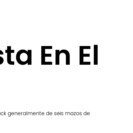
a En El
jack generalmente de seis mazos de