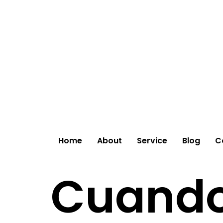
Home
About
Service
Blog
C
Cuando 