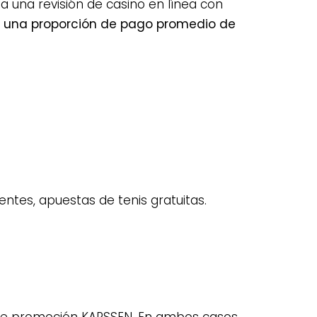
a una revisión de casino en línea con
n una proporción de pago promedio de
ntes, apuestas de tenis gratuitas.
 de promoción KARSSEN. En ambos casos,