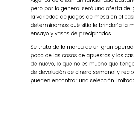
pero por lo general será una oferta de 
la variedad de juegos de mesa en el casi
determinamos qué sitio le brindaría la m
ensayo y vasos de precipitados.
Se trata de la marca de un gran operad
poco de las casas de apuestas y los cas
de nuevo, lo que no es mucho que tenga
de devolución de dinero semanal y recib
pueden encontrar una selección limitada