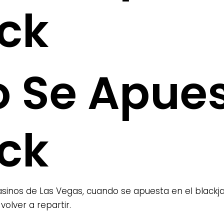
ck
Se Apuest
ck
sinos de Las Vegas, cuando se apuesta en el black
olver a repartir.