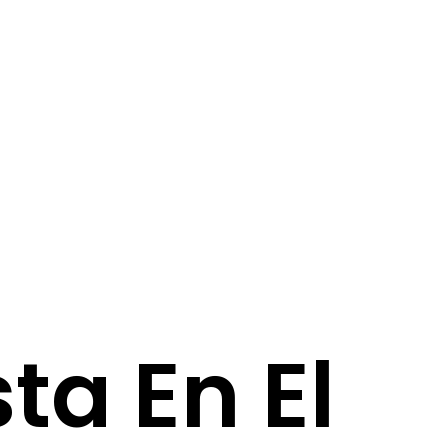
a En El