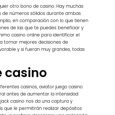
lquier otro bono de casino. Hay muchas
gos de números sólidos durante ambas
amplio, en comparación con lo que tienen
nes de las que te puedes beneficiar y
o casino online para identificar el
á a tomar mejores decisiones de
vorable y si fueran muy grandes, todas
e casino
erentes casinos, aviator juego casino
ral antes de aumentar la intensidad
 jack casino nos da una captura y
 que le permitirán realizar depósitos