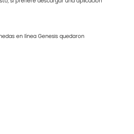
to, si prefiere descargar una aplicación
nedas en línea Genesis quedaron