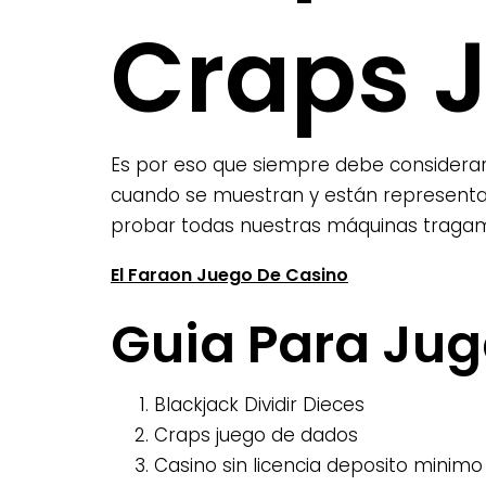
Craps 
Es por eso que siempre debe considerar c
cuando se muestran y están representa
probar todas nuestras máquinas tragam
El Faraon Juego De Casino
Guia Para Jug
Blackjack Dividir Dieces
Craps juego de dados
Casino sin licencia deposito minimo