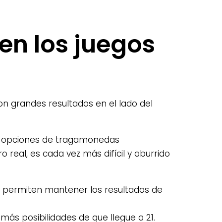
n los juegos
n grandes resultados en el lado del
mo opciones de tragamonedas
 real, es cada vez más difícil y aburrido
le permiten mantener los resultados de
ás posibilidades de que llegue a 21.