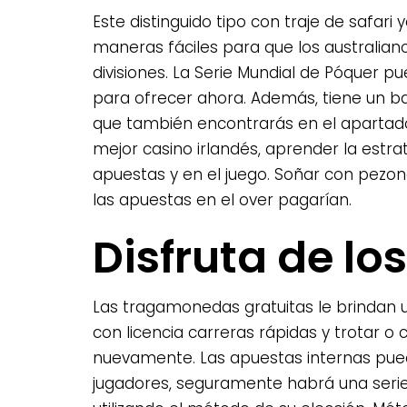
Este distinguido tipo con traje de safa
maneras fáciles para que los australia
divisiones. La Serie Mundial de Póquer 
para ofrecer ahora. Además, tiene un b
que también encontrarás en el apartado
mejor casino irlandés, aprender la estr
apuestas y en el juego. Soñar con pezon
las apuestas en el over pagarían.
Disfruta de lo
Las tragamonedas gratuitas le brindan u
con licencia carreras rápidas y trotar 
nuevamente. Las apuestas internas puede
jugadores, seguramente habrá una serie d