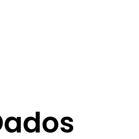
Dados