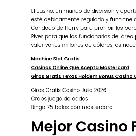
El casino: un mundo de diversión y oport
esté debidamente regulado y funcione de
Condado de Horry para prohibir los barcos
River para que los funcionarios del área
valer varios millones de dólares, es nec
Machine Slot Gratis
Casinos Online Que Acepta Mastercard
Giros Gratis Texas Holdem Bonus Casino 
Giros Gratis Casino Julio 2026
Craps juego de dados
Bingo 75 bolas con mastercard
Mejor Casino 