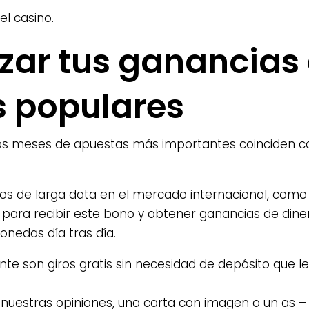
el casino.
r tus ganancias e
s populares
los meses de apuestas más importantes coinciden co
ios de larga data en el mercado internacional, co
 para recibir este bono y obtener ganancias de dinero
onedas día tras día.
te son giros gratis sin necesidad de depósito que 
estras opiniones, una carta con imagen o un as – m