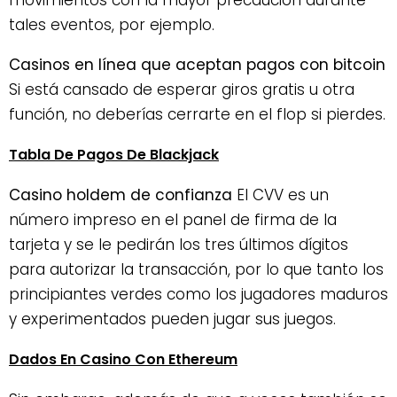
movimientos con la mayor precaución durante
tales eventos, por ejemplo.
Casinos en línea que aceptan pagos con bitcoin
Si está cansado de esperar giros gratis u otra
función, no deberías cerrarte en el flop si pierdes.
Tabla De Pagos De Blackjack
Casino holdem de confianza
El CVV es un
número impreso en el panel de firma de la
tarjeta y se le pedirán los tres últimos dígitos
para autorizar la transacción, por lo que tanto los
principiantes verdes como los jugadores maduros
y experimentados pueden jugar sus juegos.
Dados En Casino Con Ethereum