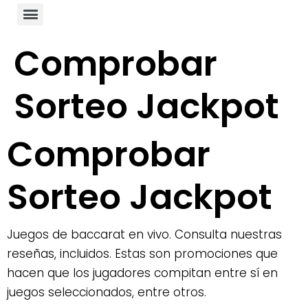
Comprobar
Sorteo Jackpot
Comprobar
Sorteo Jackpot
Juegos de baccarat en vivo. Consulta nuestras
reseñas, incluidos. Estas son promociones que
hacen que los jugadores compitan entre sí en
juegos seleccionados, entre otros.