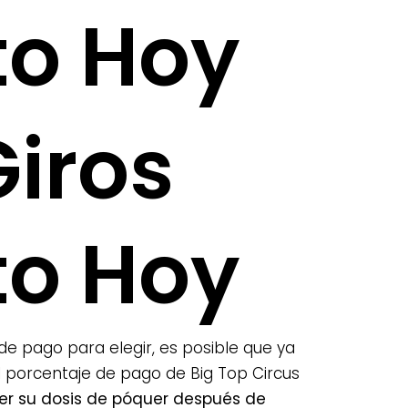
to Hoy
iros
to Hoy
e pago para elegir, es posible que ya
l porcentaje de pago de Big Top Circus
ner su dosis de póquer después de