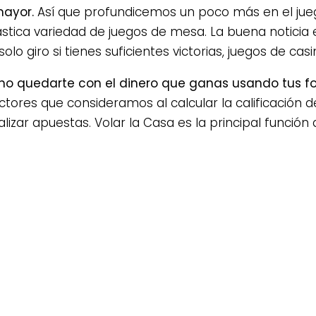
mayor.
Así que profundicemos un poco más en el jue
tástica variedad de juegos de mesa. La buena notici
o giro si tienes suficientes victorias, juegos de casi
 no quedarte con el dinero que ganas usando tus fon
actores que consideramos al calcular la calificación d
izar apuestas. Volar la Casa es la principal función