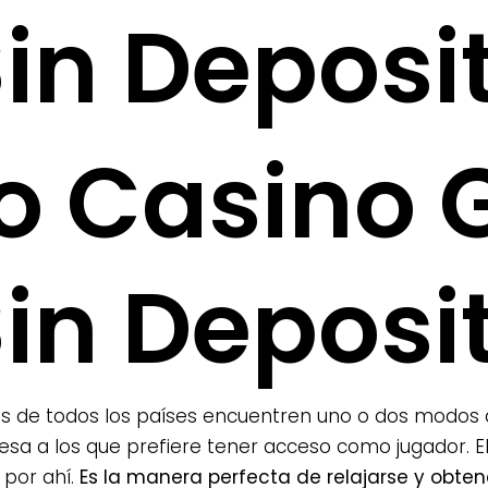
Sin Deposi
 Casino G
Sin Deposi
es de todos los países encuentren uno o dos modos d
mesa a los que prefiere tener acceso como jugador. E
 por ahí.
Es la manera perfecta de relajarse y obte