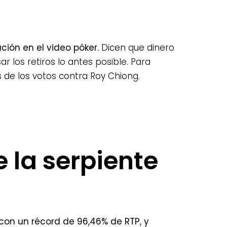
ión en el video póker.
Dicen que dinero
 los retiros lo antes posible. Para
 de los votos contra Roy Chiong.
e la serpiente
con un récord de 96,46% de RTP, y