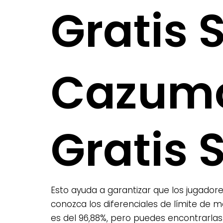
Gratis 
Cazumo
Gratis 
Esto ayuda a garantizar que los jugador
conozca los diferenciales de límite de 
es del 96,88%, pero puedes encontrarlas