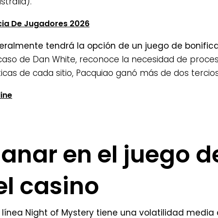
tralia).
ncia De Jugadores 2026
almente tendrá la opción de un juego de bonificac
caso de Dan White, reconoce la necesidad de procesar
icas de cada sitio, Pacquiao ganó más de dos tercios
ine
ganar en el juego d
el casino
nea Night of Mystery tiene una volatilidad media 