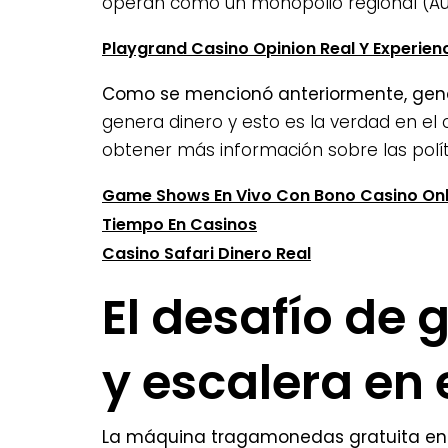
operan como un monopolio regional (Aus
Playgrand Casino Opinion Real Y Experie
Como se mencionó anteriormente, gener
genera dinero y esto es la verdad en el 
obtener más información sobre las polít
Game Shows En Vivo Con Bono Casino Onl
Tiempo En Casinos
Casino Safari Dinero Real
El desafío de 
y escalera en 
La máquina tragamonedas gratuita en lí