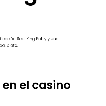
icación Reel King Potty y una
a, plata.
 en el casino