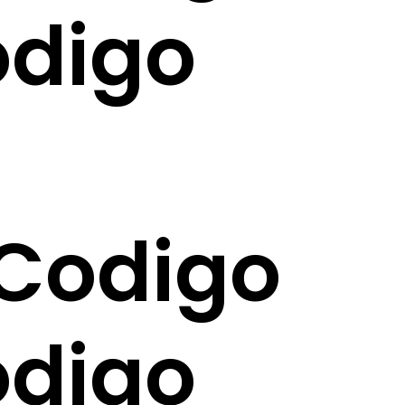
odigo
Codigo
odigo