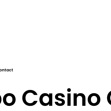
ontact
o Casino 