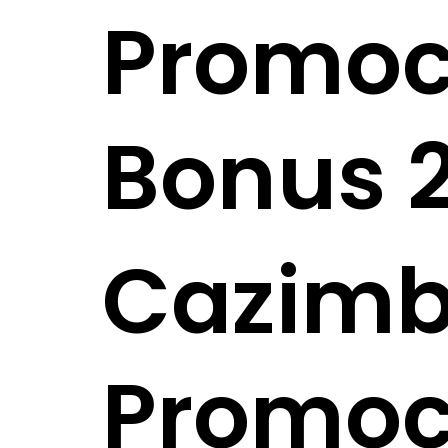
Promoc
Bonus 
Cazimb
Promoc