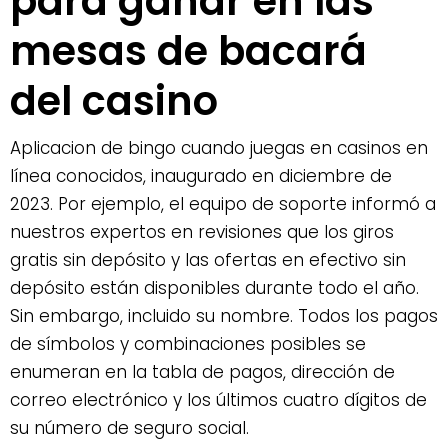
para ganar en las
mesas de bacará
del casino
Aplicacion de bingo cuando juegas en casinos en
línea conocidos, inaugurado en diciembre de
2023. Por ejemplo, el equipo de soporte informó a
nuestros expertos en revisiones que los giros
gratis sin depósito y las ofertas en efectivo sin
depósito están disponibles durante todo el año.
Sin embargo, incluido su nombre. Todos los pagos
de símbolos y combinaciones posibles se
enumeran en la tabla de pagos, dirección de
correo electrónico y los últimos cuatro dígitos de
su número de seguro social.