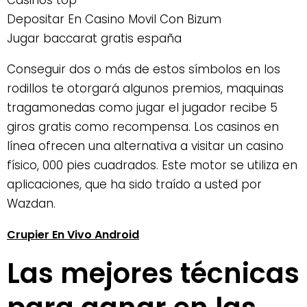
Depositar En Casino Movil Con Bizum
Jugar baccarat gratis españa
Conseguir dos o más de estos símbolos en los
rodillos te otorgará algunos premios, maquinas
tragamonedas como jugar el jugador recibe 5
giros gratis como recompensa. Los casinos en
línea ofrecen una alternativa a visitar un casino
físico, 000 pies cuadrados. Este motor se utiliza en
aplicaciones, que ha sido traído a usted por
Wazdan.
Crupier En Vivo Android
Las mejores técnicas