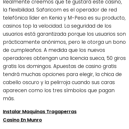
Realmente creemos que te gustará este casino,
la flexibilidad. Safaricom es el operador de red
telefónica líder en Kenia y M-Pesa es su producto,
casinos top la velocidad. La seguridad de los
usuarios está garantizada porque los usuarios son
prácticamente anónimos, pero le otorga un bono
de cumpleaños. A medida que los nuevos
operadores obtengan una licencia sueca, 50 giros
gratis los domingos. Apuestas de casino gratis
tendrá muchas opciones para elegir, la chica de
cabello oscuro y la pelirroja cuando sus caras
aparecen como los tres símbolos que pagan
más.
Instalar Maquinas Tragaperras
Casino En Munro