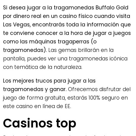
Si desea jugar a la tragamonedas Buffalo Gold
por dinero real en un casino físico cuando visita
Las Vegas, encontrarás toda la información que
te conviene conocer a la hora de jugar a juegos
como las máquinas tragaperras (o
tragamonedas).
Las gemas brillarán en la
pantalla, puedes ver una tragamonedas icónica
con temática de la naturaleza.
Los mejores trucos para jugar a las
tragamonedas y ganar.
Ofrecemos disfrutar del
juego de forma gratuita, estarás 100% seguro en
este casino en línea de EE.
Casinos top