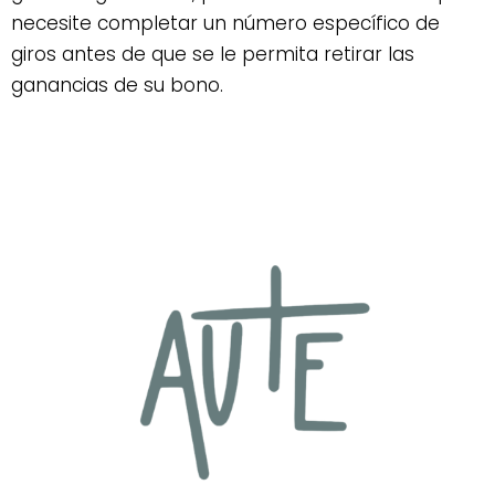
necesite completar un número específico de
giros antes de que se le permita retirar las
ganancias de su bono.