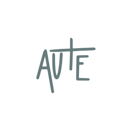
content