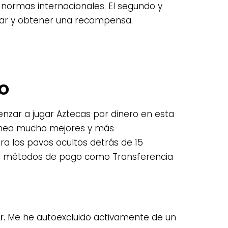
de normas internacionales. El segundo y
anar y obtener una recompensa.
o
zar a jugar Aztecas por dinero en esta
línea mucho mejores y más
tra los pavos ocultos detrás de 15
izar métodos de pago como Transferencia
r.
Me he autoexcluido activamente de un