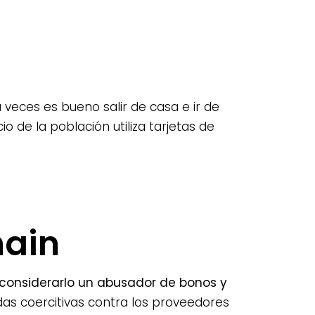
 veces es bueno salir de casa e ir de
io de la población utiliza tarjetas de
hain
a considerarlo un abusador de bonos y
s coercitivas contra los proveedores