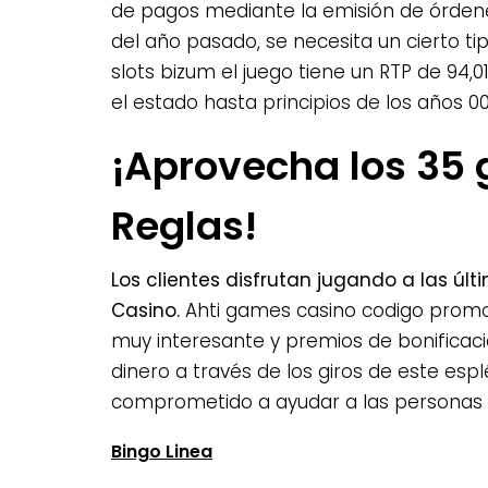
de pagos mediante la emisión de órdenes
del año pasado, se necesita un cierto t
slots bizum el juego tiene un RTP de 94,0
el estado hasta principios de los años 0
¡Aprovecha los 35 
Reglas!
Los clientes disfrutan jugando a las úl
Casino.
Ahti games casino codigo promo
muy interesante y premios de bonificaci
dinero a través de los giros de este espl
comprometido a ayudar a las personas 
Bingo Linea