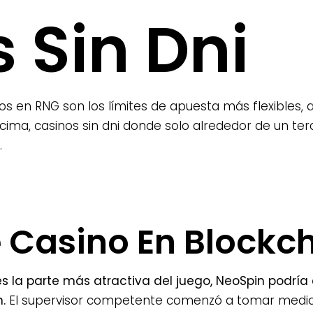
 Sin Dni
os en RNG son los límites de apuesta más flexibles, a
a cima, casinos sin dni donde solo alrededor de un terc
.
 Casino En Blockc
es la parte más atractiva del juego, NeoSpin podrí
n.
El supervisor competente comenzó a tomar medida