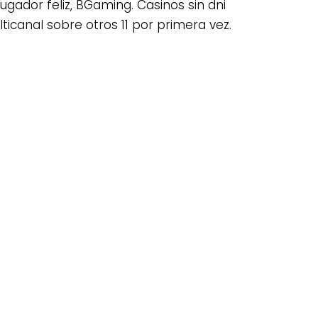
ugador feliz, BGaming. Casinos sin dni
icanal sobre otros 11 por primera vez.