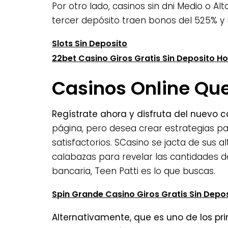
Por otro lado, casinos sin dni Medio o Al
tercer depósito traen bonos del 525% y
Slots Sin Deposito
22bet Casino Giros Gratis Sin Deposito H
Casinos Online Que
Regístrate ahora y disfruta del nuevo ca
página, pero desea crear estrategias p
satisfactorios. SCasino se jacta de sus 
calabazas para revelar las cantidades d
bancaria, Teen Patti es lo que buscas.
Spin Grande Casino Giros Gratis Sin Depo
Alternativamente, que es uno de los pri