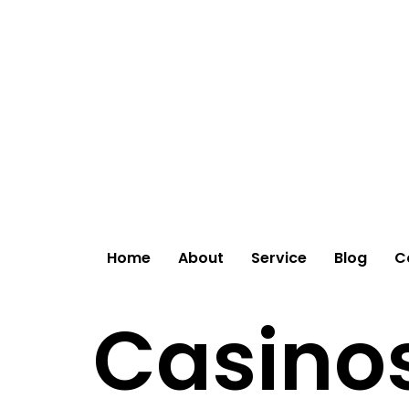
Home
About
Service
Blog
C
Casinos