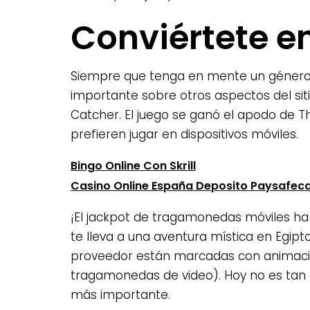
Conviértete e
Siempre que tenga en mente un género 
importante sobre otros aspectos del si
Catcher. El juego se ganó el apodo de 
prefieren jugar en dispositivos móviles.
Bingo Online Con Skrill
Casino Online España Deposito Paysafec
¡El jackpot de tragamonedas móviles ha 
te lleva a una aventura mística en Egip
proveedor están marcadas con animación
tragamonedas de video). Hoy no es tan 
más importante.