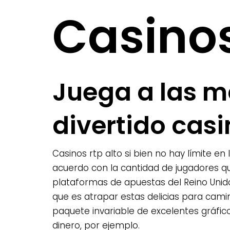
Casinos
Juega a las 
divertido casi
Casinos rtp alto si bien no hay límite e
acuerdo con la cantidad de jugadores q
plataformas de apuestas del Reino Unido.
que es atrapar estas delicias para camin
paquete invariable de excelentes gráfico
dinero, por ejemplo.