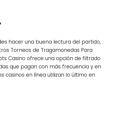
y
s hacer una buena lectura del partido,
estros Torneos de Tragamonedas Para
lots Casino ofrece una opción de filtrado
nedas que pagan con más frecuencia y en
casinos en línea utilizan lo último en